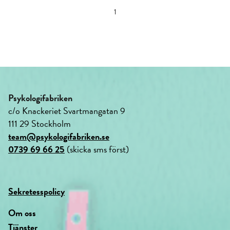
1
Psykologifabriken
c/o Knackeriet Svartmangatan 9
111 29 Stockholm
team@psykologifabriken.se
0739 69 66 25
(skicka sms först)
Sekretesspolicy
Om oss
Tjänster