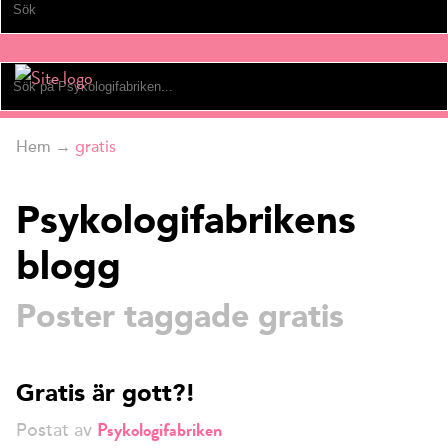
Hem
→
gratis
Psykologifabrikens
blogg
Poster taggade gratis
Gratis är gott?!
Psykologifabriken
Postat av