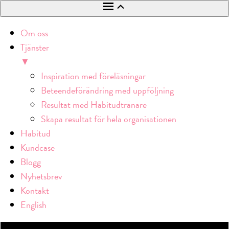
Om oss
Tjänster
▼
Inspiration med föreläsningar
Beteendeförändring med uppföljning
Resultat med Habitudtränare
Skapa resultat för hela organisationen
Habitud
Kundcase
Blogg
Nyhetsbrev
Kontakt
English