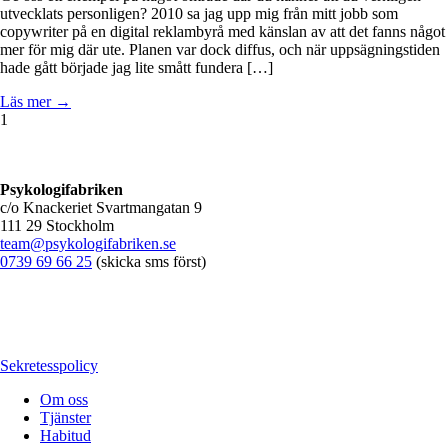
utvecklats personligen? 2010 sa jag upp mig från mitt jobb som
copywriter på en digital reklambyrå med känslan av att det fanns något
mer för mig där ute. Planen var dock diffus, och när uppsägningstiden
hade gått började jag lite smått fundera […]
Läs mer →
1
Psykologifabriken
c/o Knackeriet Svartmangatan 9
111 29 Stockholm
team@psykologifabriken.se
0739 69 66 25
(skicka sms först)
Sekretesspolicy
Om oss
Tjänster
Habitud