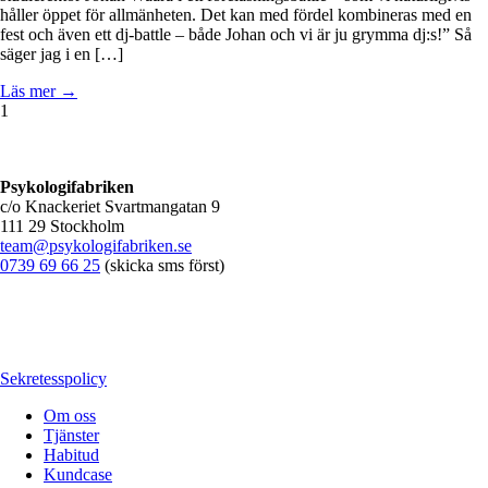
håller öppet för allmänheten. Det kan med fördel kombineras med en
fest och även ett dj-battle – både Johan och vi är ju grymma dj:s!” Så
säger jag i en […]
Läs mer →
1
Psykologifabriken
c/o Knackeriet Svartmangatan 9
111 29 Stockholm
team@psykologifabriken.se
0739 69 66 25
(skicka sms först)
Sekretesspolicy
Om oss
Tjänster
Habitud
Kundcase