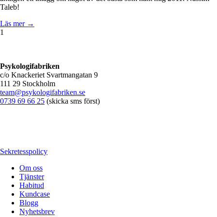
Taleb!
Läs mer →
1
Psykologifabriken
c/o Knackeriet Svartmangatan 9
111 29 Stockholm
team@psykologifabriken.se
0739 69 66 25
(skicka sms först)
Sekretesspolicy
Om oss
Tjänster
Habitud
Kundcase
Blogg
Nyhetsbrev