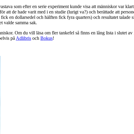
stava som efter en serie experiment kunde visa att människor var klar
 för att de hade varit med i en studie (lurigt va?) och berättade att pe
n fick en dollarsedel och hälften fick fyra quarters) och resultatet talad
get valde samma sak.
iskor. Om du vill läsa om fler tankefel så finns en lång lista i slute
pelvis på
Adlibris
och
Bokus
!