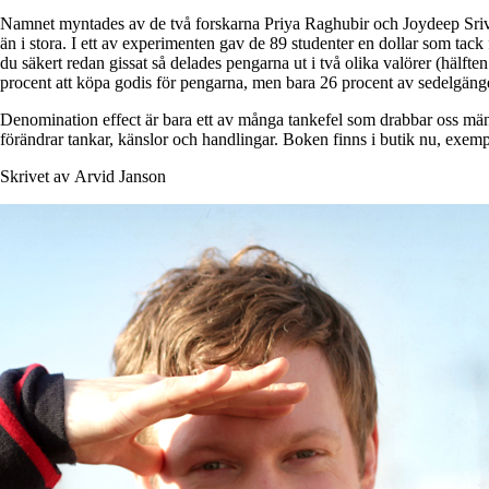
Namnet myntades av de två forskarna Priya Raghubir och Joydeep Sriva
än i stora. I ett av experimenten gav de 89 studenter en dollar som tack
du säkert redan gissat så delades pengarna ut i två olika valörer (hälfte
procent att köpa godis för pengarna, men bara 26 procent av sedelgän
Denomination effect är bara ett av många tankefel som drabbar oss männ
förändrar tankar, känslor och handlingar. Boken finns i butik nu, exem
Skrivet av Arvid Janson