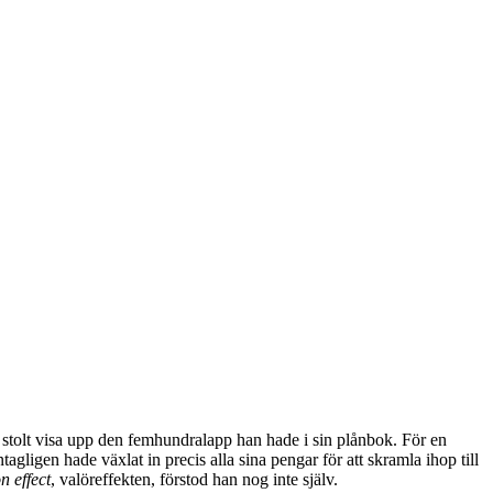
t stolt visa upp den femhundralapp han hade i sin plånbok. För en
agligen hade växlat in precis alla sina pengar för att skramla ihop till
n effect
, valöreffekten, förstod han nog inte själv.