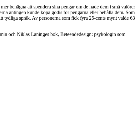
t mer benägna att spendera sina pengar om de hade dem i små valörer
rsonerna antingen kunde köpa godis för pengarna eller behålla dem. Som
e sitt tydliga språk. Av personerna som fick fyra 25-cents mynt valde 63
t av min och Niklas Laninges bok, Beteendedesign: psykologin som