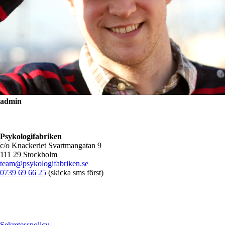
admin
Psykologifabriken
c/o Knackeriet Svartmangatan 9
111 29 Stockholm
team@psykologifabriken.se
0739 69 66 25
(skicka sms först)
Sekretesspolicy