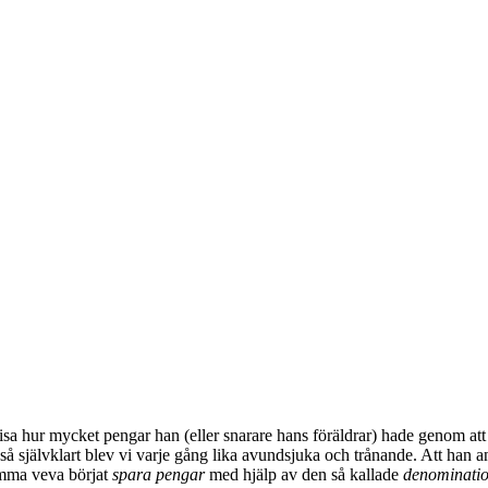
 visa hur mycket pengar han (eller snarare hans föräldrar) hade genom at
så självklart blev vi varje gång lika avundsjuka och trånande. Att han ant
samma veva börjat
spara pengar
med hjälp av den så kallade
denominatio