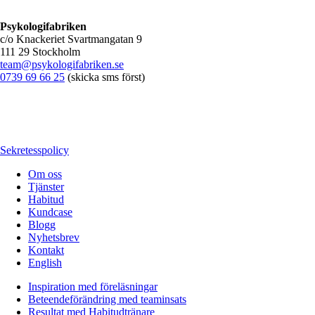
Psykologifabriken
c/o Knackeriet Svartmangatan 9
111 29 Stockholm
team@psykologifabriken.se
0739 69 66 25
(skicka sms först)
Sekretesspolicy
Om oss
Tjänster
Habitud
Kundcase
Blogg
Nyhetsbrev
Kontakt
English
Inspiration med föreläsningar
Beteendeförändring med teaminsats
Resultat med Habitudtränare