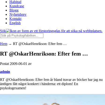
Habitud
Kundcase
Blogg
Nyhetsbrev
Kontakt
English
Sök
Hem
→
RT @OskarHenrikson: Efter fem …
RT @OskarHenrikson: Efter fem …
Postat 2009-06-01 av
admin
RT @OskarHenrikson: Efter fem år bland travar av böcker har jag nu
äntligen fått något konkret i händerna: ett diplom! En
psykologexamen!