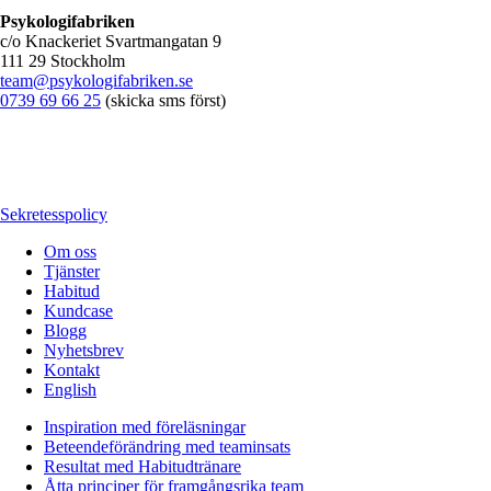
Psykologifabriken
c/o Knackeriet Svartmangatan 9
111 29 Stockholm
team@psykologifabriken.se
0739 69 66 25
(skicka sms först)
Sekretesspolicy
Om oss
Tjänster
Habitud
Kundcase
Blogg
Nyhetsbrev
Kontakt
English
Inspiration med föreläsningar
Beteendeförändring med teaminsats
Resultat med Habitudtränare
Åtta principer för framgångsrika team