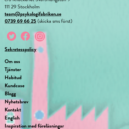
111 29 Stockholm
team@psykologifabriken.se
0739 69 66 25
(skicka sms först)
Sekretesspolicy
Om oss
Tjänster
Habitud
Kundcase
Blogg
Nyhetsbrev
Kontakt
English
Inspiration med föreläsningar