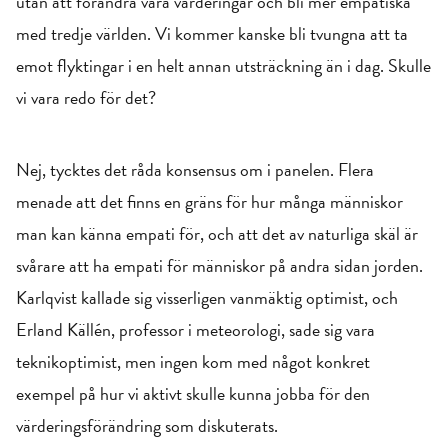
utan att förändra våra värderingar och bli mer empatiska
med tredje världen. Vi kommer kanske bli tvungna att ta
emot flyktingar i en helt annan utsträckning än i dag. Skulle
vi vara redo för det?
Nej, tycktes det råda konsensus om i panelen. Flera
menade att det finns en gräns för hur många människor
man kan känna empati för, och att det av naturliga skäl är
svårare att ha empati för människor på andra sidan jorden.
Karlqvist kallade sig visserligen vanmäktig optimist, och
Erland Källén, professor i meteorologi, sade sig vara
teknikoptimist, men ingen kom med något konkret
exempel på hur vi aktivt skulle kunna jobba för den
värderingsförändring som diskuterats.