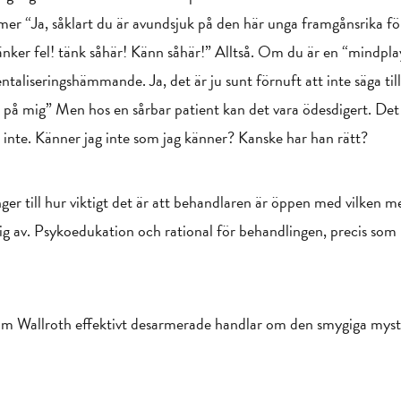
mer “Ja, såklart du är avundsjuk på den här unga framgånsrika för
änker fel! tänk såhär! Känn såhär!” Alltså. Om du är en “mindpla
ntaliseringshämmande. Ja, det är ju sunt förnuft att inte säga t
g på mig” Men hos en sårbar patient kan det vara ödesdigert. Det k
ch inte. Känner jag inte som jag känner? Kanske har han rätt?
er till hur viktigt det är att behandlaren är öppen med vilken m
g av. Psykoedukation och rational för behandlingen, precis som i
om Wallroth effektivt desarmerade handlar om den smygiga myst