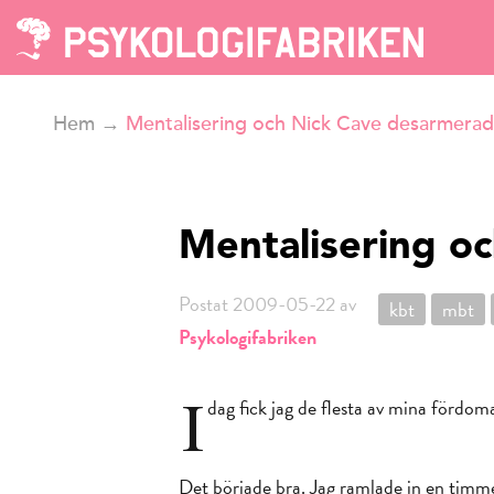
Hem
→
Mentalisering och Nick Cave desarmera
Mentalisering o
Postat 2009-05-22 av
kbt
mbt
Psykologifabriken
I
dag fick jag de flesta av mina fördo
Det började bra. Jag ramlade in en timme 