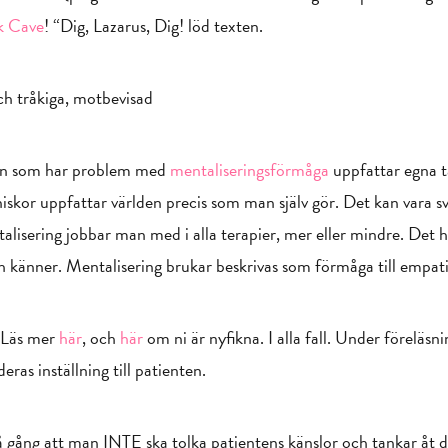
k Cave
! “Dig, Lazarus, Dig! löd texten.
h tråkiga, motbevisad
rson som har problem med
mentaliseringsförmåga
uppfattar egna t
kor uppfattar världen precis som man själv gör. Det kan vara svå
alisering jobbar man med i alla terapier, mer eller mindre. Det 
och känner. Mentalisering brukar beskrivas som förmåga till empa
. Läs mer
här
, och
här
om ni är nyfikna. I alla fall. Under föreläs
as inställning till patienten.
å gång att man INTE ska tolka patientens känslor och tankar åt 