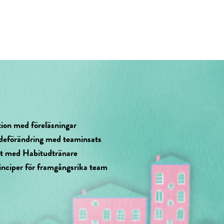
tion med föreläsningar
deförändring med teaminsats
at med Habitudtränare
inciper för framgångsrika team