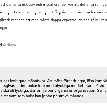
tt den är så exklusiv och mystifierande. För att det är så roligt a
 mig att det är väldigt roligt att få gräva i andras omedvetna str
Wallroth menade att man måste släppa expertrollen och gå in i t
ingar.
fabriken.
er oss lyckligare människor. Att möta förändringar, lösa kompl
rbetsgivare - det funkar inte med olyckliga medarbetare. Psyko
la ska bli lyckliga, därför hjälper vi gärna er organisation. Samt
å att vem som helst kan jobba på sitt välmående.