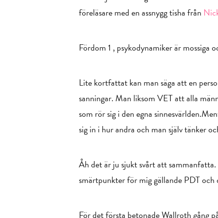
föreläsare med en assnygg tisha från
Nic
Fördom 1 , psykodynamiker är mossiga oc
Lite kortfattat kan man säga att en pe
sanningar. Man liksom VET att alla männis
som rör sig i den egna sinnesvärlden.Ment
sig in i hur andra och man själv tänker 
Åh det är ju sjukt svårt att sammanfatta
smärtpunkter för mig gällande PDT och der
För det första betonade Wallroth gång p