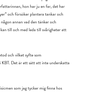
fattarinnan, hon har ju en far, det har
yer” och försöker plantera tankar och
ill någon annan vad den tänker och
an till och med leda till svårigheter att
etod och vilket syfte som
 KBT. Det är ett sätt att inte underskatta
isicmen som jag tycker mig finna hos