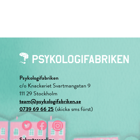
Psykologifabriken
c/o Knackeriet Svartmangatan 9
111 29 Stockholm
team@psykologifabriken.se
0739 69 66 25
(skicka sms först)
Sekretesspolicy