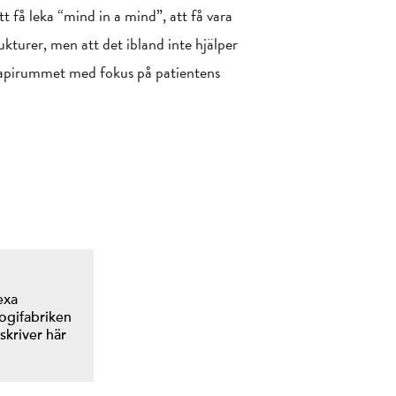
tt få leka “mind in a mind”, att få vara
ukturer, men att det ibland inte hjälper
erapirummet med fokus på patientens
exa
logifabriken
 skriver här