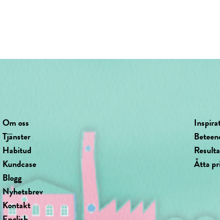
Om oss
Inspira
Tjänster
Beteen
Habitud
Result
Kundcase
Åtta pr
Blogg
Nyhetsbrev
Kontakt
English