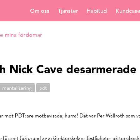
Om oss
Tjänster
Habitud
Kundcas
de mina fördomar
ch Nick Cave desarmerade
mentalisering
pdt
mar mot PDT:are motbevisade, hurra! Det var Per Wallroth som va
försent (på grund av arkitekturskolans festligheter på torsdagsk