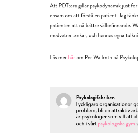
Att PDT:are gillar psykodynamik just för a
ensam om att förstå en patient. Jag tänker
patienten att nå bättre välbefinnande. 
medvetna tankar, och hennes egna tolkn
Läs mer
här
om Per Wallroth på Psykolog
Psykologifabriken
Lyckligare organisationer g
problem, bli en attraktiv a
är psykologer som vill att al
psykologiska gym
och i vårt
s