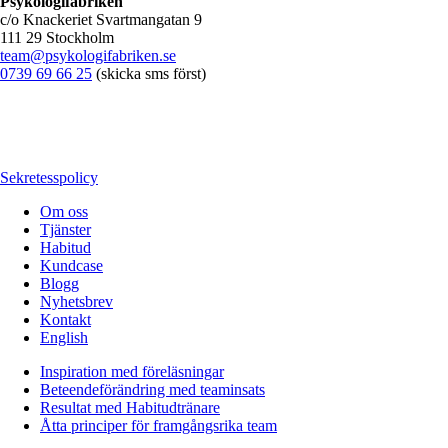
Psykologifabriken
c/o Knackeriet Svartmangatan 9
111 29 Stockholm
team@psykologifabriken.se
0739 69 66 25
(skicka sms först)
Sekretesspolicy
Om oss
Tjänster
Habitud
Kundcase
Blogg
Nyhetsbrev
Kontakt
English
Inspiration med föreläsningar
Beteendeförändring med teaminsats
Resultat med Habitudtränare
Åtta principer för framgångsrika team