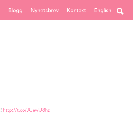
e
Blogg
Nyhetsbrev
Kontakt
English
y!
http://t.co/JCewU8hz