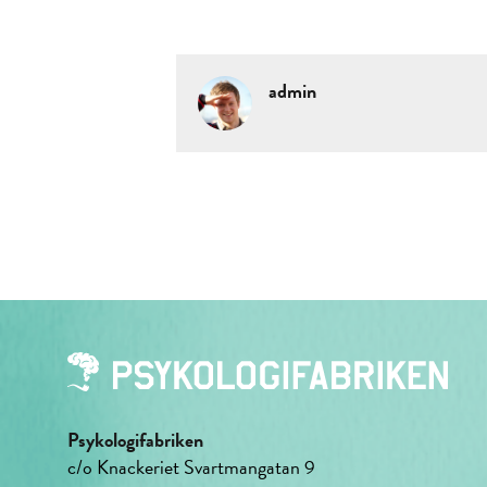
admin
Psykologifabriken
c/o Knackeriet Svartmangatan 9