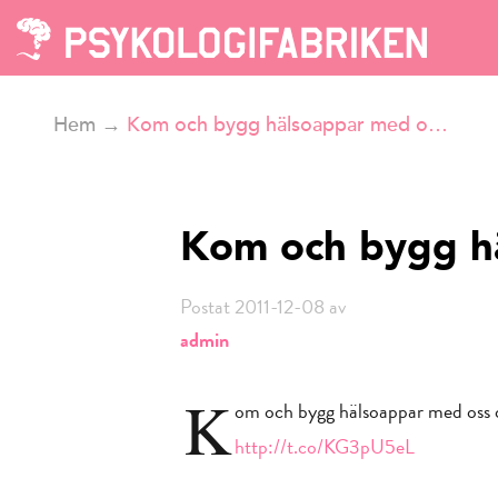
Hem
→
Kom och bygg hälsoappar med o…
Kom och bygg h
Postat 2011-12-08 av
admin
K
om och bygg hälsoappar med oss o
http://t.co/KG3pU5eL