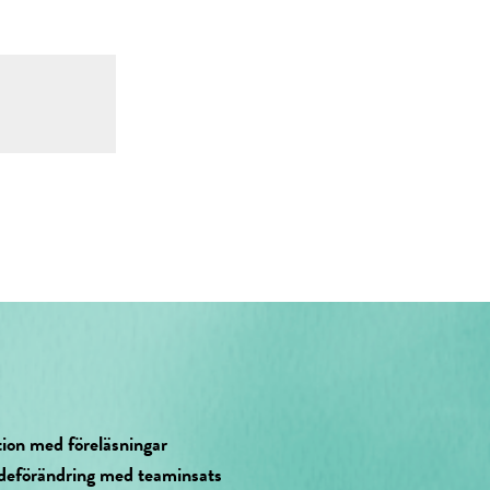
tion med föreläsningar
deförändring med teaminsats