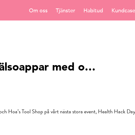
Om oss
Tjänster
Habitud
Kundcas
älsoappar med o…
ch Hoa’s Tool Shop på vårt nästa stora event, Health Hack Da