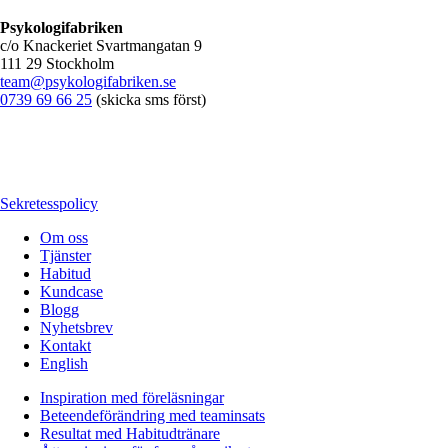
Psykologifabriken
c/o Knackeriet Svartmangatan 9
111 29 Stockholm
team@psykologifabriken.se
0739 69 66 25
(skicka sms först)
Sekretesspolicy
Om oss
Tjänster
Habitud
Kundcase
Blogg
Nyhetsbrev
Kontakt
English
Inspiration med föreläsningar
Beteendeförändring med teaminsats
Resultat med Habitudtränare