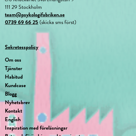
111 29 Stockholm
team@psykologifabriken.se
0739 69 66 25
(skicka sms först)
Sekretesspolicy
Om oss
Tjänster
Habitud
Kundcase
Blogg
Nyhetsbrev
Kontakt
English
Inspiration med föreläsningar