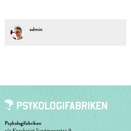
admin
Psykologifabriken
c/o Knackeriet Svartmangatan 9