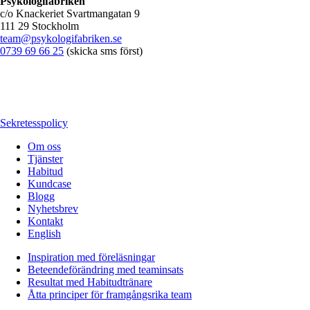
Psykologifabriken
c/o Knackeriet Svartmangatan 9
111 29 Stockholm
team@psykologifabriken.se
0739 69 66 25
(skicka sms först)
Sekretesspolicy
Om oss
Tjänster
Habitud
Kundcase
Blogg
Nyhetsbrev
Kontakt
English
Inspiration med föreläsningar
Beteendeförändring med teaminsats
Resultat med Habitudtränare
Åtta principer för framgångsrika team