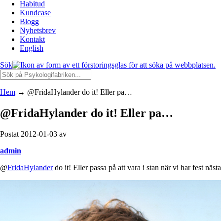
Habitud
Kundcase
Blogg
Nyhetsbrev
Kontakt
English
Sök
Hem
→
@FridaHylander do it! Eller pa…
@FridaHylander do it! Eller pa…
Postat 2012-01-03 av
admin
@
FridaHylander
do it! Eller passa på att vara i stan när vi har fest näs