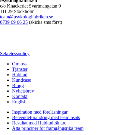
Psykologifabriken
c/o Knackeriet Svartmangatan 9
111 29 Stockholm
team@psykologifabriken.se
0739 69 66 25
(skicka sms först)
Sekretesspolicy
Om oss
Tjänster
Habitud
Kundcase
Blogg
Nyhetsbrev
Kontakt
English
Inspiration med föreläsningar
Beteendeförändring med teaminsats
Resultat med Habitudtränare
Åtta principer för framgångsrika team