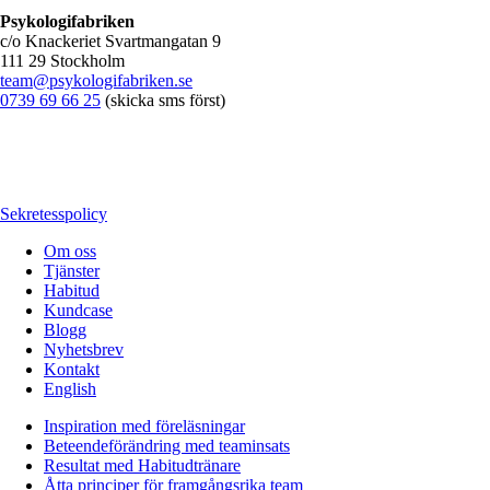
Psykologifabriken
c/o Knackeriet Svartmangatan 9
111 29 Stockholm
team@psykologifabriken.se
0739 69 66 25
(skicka sms först)
Sekretesspolicy
Om oss
Tjänster
Habitud
Kundcase
Blogg
Nyhetsbrev
Kontakt
English
Inspiration med föreläsningar
Beteendeförändring med teaminsats
Resultat med Habitudtränare
Åtta principer för framgångsrika team