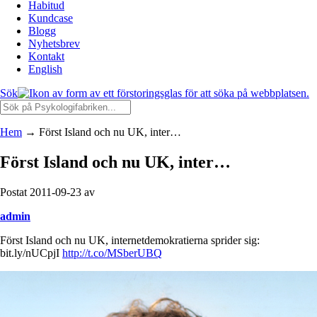
Habitud
Kundcase
Blogg
Nyhetsbrev
Kontakt
English
Sök
Hem
→
Först Island och nu UK, inter…
Först Island och nu UK, inter…
Postat 2011-09-23 av
admin
Först Island och nu UK, internetdemokratierna sprider sig:
bit.ly/nUCpjI
http://t.co/MSberUBQ