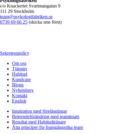
Psykologifabriken
c/o Knackeriet Svartmangatan 9
111 29 Stockholm
team@psykologifabriken.se
0739 69 66 25
(skicka sms först)
Sekretesspolicy
Om oss
Tjänster
Habitud
Kundcase
Blogg
Nyhetsbrev
Kontakt
English
Inspiration med föreläsningar
Beteendeförändring med teaminsats
Resultat med Habitudtränare
Åtta principer för framgångsrika team