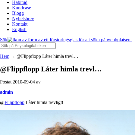
Habitud
Kundcase
Blogg
Nyhetsbrev
Kontakt
English
Sök
Hem
→
@Flippflopp Låter himla trevl…
@Flippflopp Låter himla trevl…
Postat 2010-09-04 av
admin
@
Flippflopp
Låter himla trevligt!