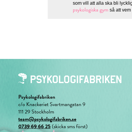
som vill att alla ska bli lyck
psykologiska gym
så att vem 
Psykologifabriken
c/o Knackeriet Svartmangatan 9
111 29 Stockholm
team@psykologifabriken.se
0739 69 66 25
(skicka sms först)