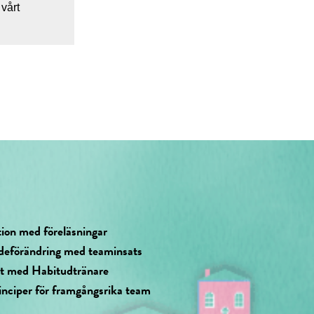
 vårt
tion med föreläsningar
deförändring med teaminsats
at med Habitudtränare
inciper för framgångsrika team