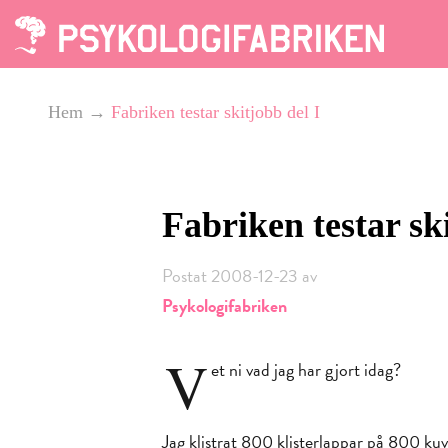
Hem
→
Fabriken testar skitjobb del I
Fabriken testar ski
Postat 2008-12-23 av
Psykologifabriken
V
et ni vad jag har gjort idag?
Jag klistrat 800 klisterlappar på 800 ku