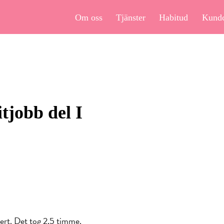
Om oss
Tjänster
Habitud
Kund
tjobb del I
vert. Det tog 2,5 timme.