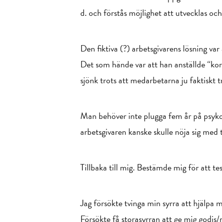
d. och förstås möjlighet att utvecklas och
Den fiktiva (?) arbetsgivarens lösning va
Det som hände var att han anställde “kor
sjönk trots att medarbetarna ju faktiskt t
Man behöver inte plugga fem år på psykol
arbetsgivaren kanske skulle nöja sig me
Tillbaka till mig. Bestämde mig för att te
Jag försökte tvinga min syrra att hjälpa 
Försökte få storasyrran att ge mig godis/