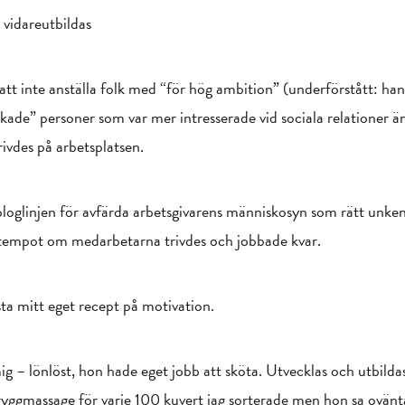
 vidareutbildas
r att inte anställa folk med “för hög ambition” (underförstått: ha
kade” personer som var mer intresserade vid sociala relationer ä
rivdes på arbetsplatsen.
oglinjen för avfärda arbetsgivarens människosyn som rätt unken. 
d tempot om medarbetarna trivdes och jobbade kvar.
sta mitt eget recept på motivation.
mig – lönlöst, hon hade eget jobb att sköta. Utvecklas och utbil
ryggmassage för varje 100 kuvert jag sorterade men hon sa ovänta