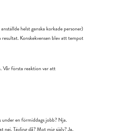
n anställde helst ganska korkade personer)
n resultat. Konskekvensen blev att tempot
Vår första reaktion var att
das under en förmiddags jobb? Nja.
t nej. Tävling då? Mot mig själv? Ja,