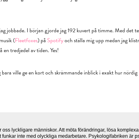
 jag jobbade. I början gjorde jag 192 kuvert på timme. Med det t
musik (
Fleetfoxes
) på
Spotify
och ställa mig upp medan jag klistr
å en tredjedel av tiden. Yes!
ara ville ge en kort och skrämmande inblick i exakt hur nördig ma
r oss lyckligare människor. Att möta förändringar, lösa komplexa
det funkar inte med olyckliga medarbetare. Psykologifabriken är 