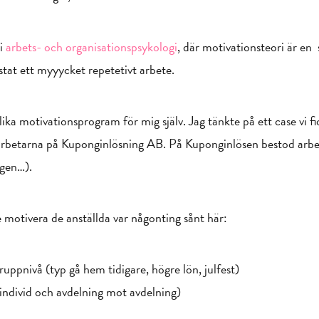
 i
arbets- och organisationspsykologi
, där motivationsteori är en s
estat ett myyycket repetetivt arbete.
ka motivationsprogram för mig själv. Jag tänkte på ett case vi fi
arbetarna på Kuponginlösning AB. På Kuponginlösen bestod arbets
agen…).
le motivera de anställda var någonting sånt här:
ruppnivå (typ gå hem tidigare, högre lön, julfest)
(individ och avdelning mot avdelning)