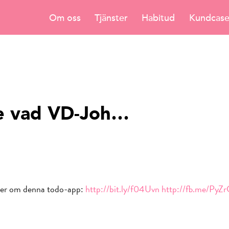
Om oss
Tjänster
Habitud
Kundcas
 Se vad VD-Joh…
cker om denna todo-app:
http://bit.ly/f04Uvn
http://fb.me/Py