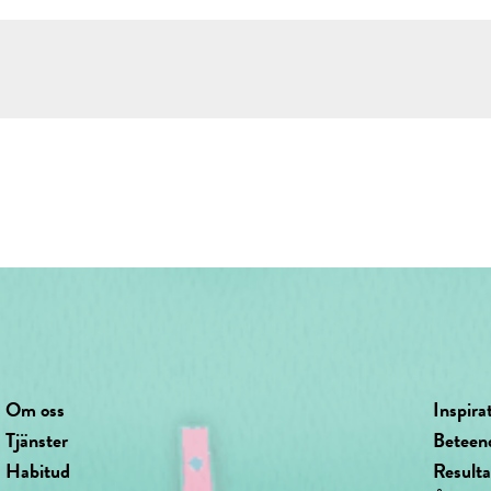
Om oss
Inspira
Tjänster
Beteen
Habitud
Result