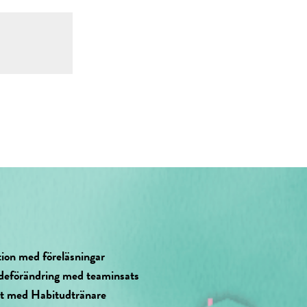
tion med föreläsningar
deförändring med teaminsats
at med Habitudtränare