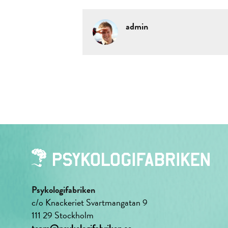
admin
Psykologifabriken
c/o Knackeriet Svartmangatan 9
111 29 Stockholm
team@psykologifabriken.se