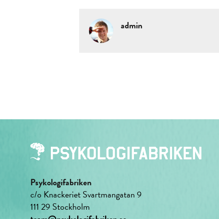
admin
Psykologifabriken
c/o Knackeriet Svartmangatan 9
111 29 Stockholm
team@psykologifabriken.se