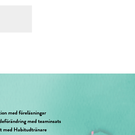
tion med föreläsningar
deförändring med teaminsats
at med Habitudtränare