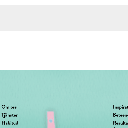
Om oss
Inspira
Tjänster
Beteen
Habitud
Result