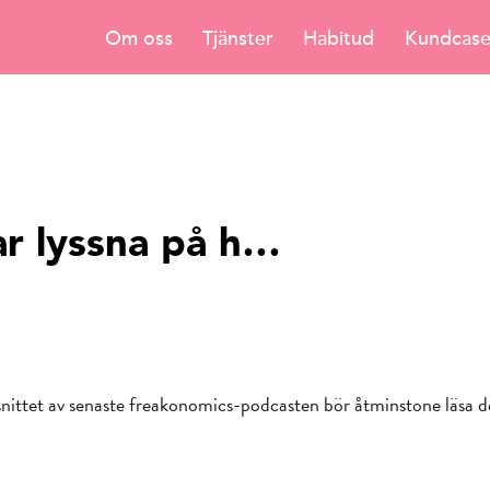
Om oss
Tjänster
Habitud
Kundcas
ar lyssna på h…
vsnittet av senaste freakonomics-podcasten bör åtminstone läsa 