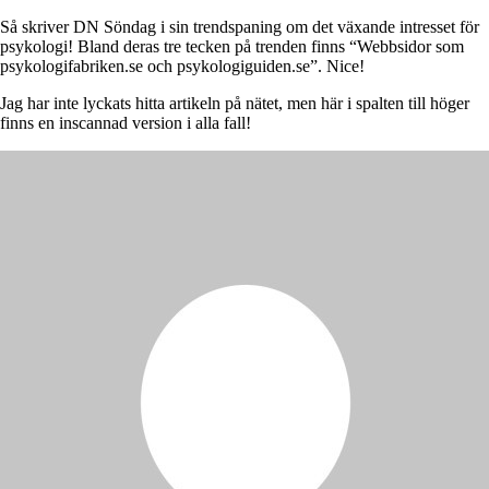
Så skriver DN Söndag i sin trendspaning om det växande intresset för
psykologi! Bland deras tre tecken på trenden finns “Webbsidor som
psykologifabriken.se och psykologiguiden.se”. Nice!
Jag har inte lyckats hitta artikeln på nätet, men här i spalten till höger
finns en inscannad version i alla fall!