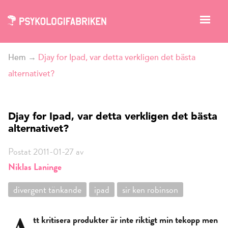
Hem
→
Djay for Ipad, var detta verkligen det bästa
alternativet?
Djay for Ipad, var detta verkligen det bästa
alternativet?
Postat 2011-01-27 av
Niklas Laninge
divergent tänkande
ipad
sir ken robinson
A
tt kritisera produkter är inte riktigt min tekopp men