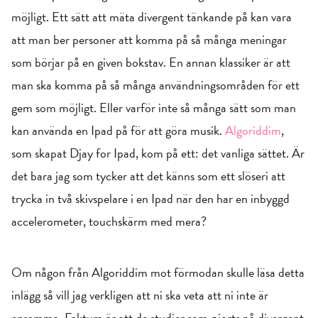
möjligt. Ett sätt att mäta divergent tänkande på kan vara
att man ber personer att komma på så många meningar
som börjar på en given bokstav. En annan klassiker är att
man ska komma på så många användningsområden för ett
gem som möjligt. Eller varför inte så många sätt som man
kan använda en Ipad på för att göra musik.
Algoriddim
,
som skapat Djay for Ipad, kom på ett: det vanliga sättet. Är
det bara jag som tycker att det känns som ett slöseri att
trycka in två skivspelare i en Ipad när den har en inbyggd
accelerometer, touchskärm med mera?
Om någon från Algoriddim mot förmodan skulle läsa detta
inlägg så vill jag verkligen att ni ska veta att ni inte är
ensamma. Faktum är att de studier som gjorts på divergent