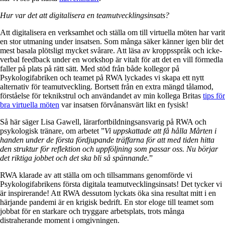
Hur var det att digitalisera en teamutvecklingsinsats?
Att digitalisera en verksamhet och ställa om till virtuella möten har varit
en stor utmaning under insatsen. Som många säker känner igen blir det
mest basala plötsligt mycket svårare. Att läsa av kroppsspråk och icke-
verbal feedback under en workshop är vitalt för att det en vill förmedla
faller på plats på rätt sätt. Med stöd från både kollegor på
Psykologifabriken och teamet på RWA lyckades vi skapa ett nytt
alternativ för teamutveckling. Bortsett från en extra mängd tålamod,
förståelse för teknikstrul och användandet av min kollega Britas
tips för
bra virtuella möten
var insatsen förvånansvärt likt en fysisk!
Så här säger Lisa Gawell, lärarfortbildningsansvarig på RWA och
psykologisk tränare, om arbetet ”
Vi uppskattade att få hålla Mårten i
handen under de första fördjupande träffarna för att med tiden hitta
den struktur för reflektion och uppföljning som passar oss. Nu börjar
det riktiga jobbet och det ska bli så spännande.
”
RWA klarade av att ställa om och tillsammans genomförde vi
Psykologifabrikens första digitala teamutvecklingsinsats! Det tycker vi
är inspirerande! Att RWA dessutom lyckats öka sina resultat mitt i en
härjande pandemi är en krigisk bedrift. En stor eloge till teamet som
jobbat för en starkare och tryggare arbetsplats, trots många
distraherande moment i omgivningen.