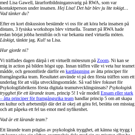
med Lisa Gawell, lärarfortbildningansvarig på RWA, som var
kontaktperson under insatsen.
Hej Lisa! Det här blev ju lite tokigt…
Vad tänker du?
Efter en kort diskussion bestämde vi oss för att köra hela insatsen på
distans, 3 fysiska workshops blev virtuella. Teamet på RWA hade
redan börjat jobba hemifrån och var bekanta med virtuella möten.
Läskigt
, tänkte jag.
Kul!
sa Lisa.
Hur gjorde ni?
Vi träffades dagen därpå i ett virtuellt mötesrum på
Zoom
. Ni kan se
mig in action på bilden högst upp. Innan träffen ville vi veta hur teamet
mådde, och genomförde därför en
kartläggning
av åtta principer för
framgångsrika team. Resultatet använde vi på den första träffen som ett
underlag för att välja utvecklingsområde. Så vad blev fokuset för
Psykologifabrikens första digitala teamutvecklingsinsats?
Psykologisk
trygghet för ett lärande team
, princip 5! I vår modell
Ensam eller stark
– åtta principer för framgångsrika team
handlar princip 5 om att skapa
en kultur och arbetsmiljö där det är okej att göra fel, berätta om misstag
och att påpeka ett fel tas emot med nyfikenhet.
Vad är ett lärande team?
Ett lärande team präglas av psykologisk trygghet, att känna sig trygg i