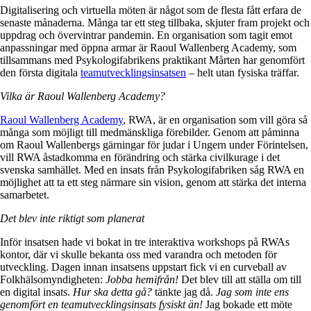
Digitalisering och virtuella möten är något som de flesta fått erfara de
senaste månaderna. Många tar ett steg tillbaka, skjuter fram projekt och
uppdrag och övervintrar pandemin. En organisation som tagit emot
anpassningar med öppna armar är Raoul Wallenberg Academy, som
tillsammans med Psykologifabrikens praktikant Mårten har genomfört
den första digitala
teamutvecklingsinsatsen
– helt utan fysiska träffar.
Vilka är Raoul Wallenberg Academy?
Raoul Wallenberg Academy
, RWA, är en organisation som vill göra så
många som möjligt till medmänskliga förebilder. Genom att påminna
om Raoul Wallenbergs gärningar för judar i Ungern under Förintelsen,
vill RWA åstadkomma en förändring och stärka civilkurage i det
svenska samhället. Med en insats från Psykologifabriken såg RWA en
möjlighet att ta ett steg närmare sin vision, genom att stärka det interna
samarbetet.
Det blev inte riktigt som planerat
Inför insatsen hade vi bokat in tre interaktiva workshops på RWAs
kontor, där vi skulle bekanta oss med varandra och metoden för
utveckling. Dagen innan insatsens uppstart fick vi en curveball av
Folkhälsomyndigheten:
Jobba hemifrån!
Det blev till att ställa om till
en digital insats.
Hur ska detta gå?
tänkte jag
då.
Jag som inte ens
genomfört en teamutvecklingsinsats fysiskt än!
Jag bokade ett möte