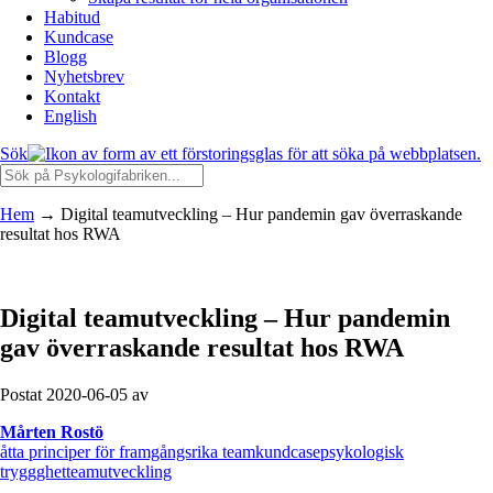
Habitud
Kundcase
Blogg
Nyhetsbrev
Kontakt
English
Sök
Hem
→
Digital teamutveckling – Hur pandemin gav överraskande
resultat hos RWA
Digital teamutveckling – Hur pandemin
gav överraskande resultat hos RWA
Postat 2020-06-05 av
Mårten Rostö
åtta principer för framgångsrika team
kundcase
psykologisk
tryggghet
teamutveckling