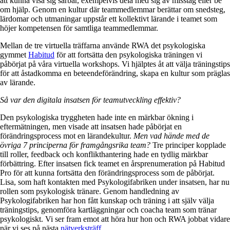
att kunna visa sig sårbar, exempelvis dela med sig av misstag eller be
om hjälp. Genom en kultur där teammedlemmar berättar om snedsteg,
lärdomar och utmaningar uppstår ett kollektivt lärande i teamet som
höjer kompetensen för samtliga teammedlemmar.
Mellan de tre virtuella träffarna använde RWA det psykologiska
gymmet
Habitud
för att fortsätta den psykologiska träningen vi
påbörjat på våra virtuella workshops. Vi hjälptes åt att välja träningstips
för att åstadkomma en beteendeförändring, skapa en kultur som präglas
av lärande.
Så var den digitala insatsen för teamutveckling effektiv?
Den psykologiska tryggheten hade inte en märkbar ökning i
eftermätningen, men visade att insatsen hade påbörjat en
förändringsprocess mot en lärandekultur.
Men vad hände med de
övriga 7 principerna för framgångsrika team?
Tre principer kopplade
till
roller
,
feedback
och
konflikthantering
hade en tydlig märkbar
förbättring. Efter insatsen fick teamet en årsprenumeration på Habitud
Pro för att kunna fortsätta den förändringsprocess som de påbörjat.
Lisa, som haft kontakten med Psykologifabriken under insatsen, har nu
rollen som psykologisk tränare. Genom handledning av
Psykologifabriken har hon fått kunskap och träning i att själv välja
träningstips, genomföra kartläggningar och coacha team som tränar
psykologiskt.
Vi
ser fram emot att höra hur hon och RWA jobbat vidare
när vi ses på nästa
nätverksträff
.