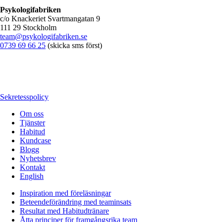
Psykologifabriken
c/o Knackeriet Svartmangatan 9
111 29 Stockholm
team@psykologifabriken.se
0739 69 66 25
(skicka sms först)
Sekretesspolicy
Om oss
Tjänster
Habitud
Kundcase
Blogg
Nyhetsbrev
Kontakt
English
Inspiration med föreläsningar
Beteendeförändring med teaminsats
Resultat med Habitudtränare
Åtta principer för framgångsrika team