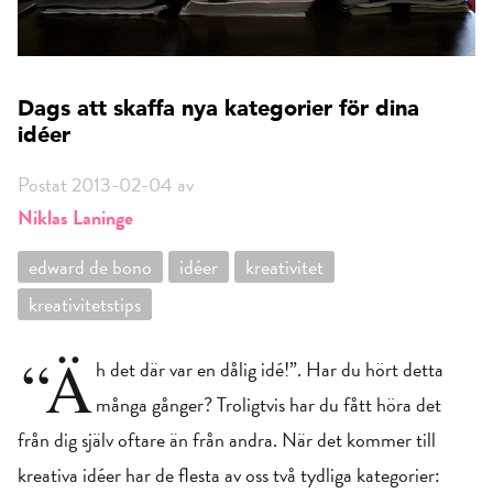
Dags att skaffa nya kategorier för dina
idéer
Postat 2013-02-04 av
Niklas Laninge
edward de bono
idéer
kreativitet
kreativitetstips
“Ä
h det där var en dålig idé!”. Har du hört detta
många gånger? Troligtvis har du fått höra det
från dig själv oftare än från andra. När det kommer till
kreativa idéer har de flesta av oss två tydliga kategorier: