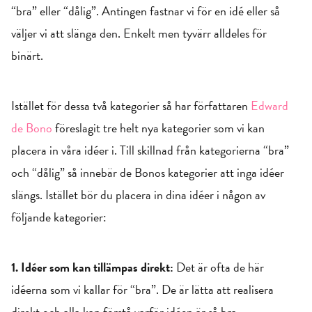
“bra” eller “dålig”. Antingen fastnar vi för en idé eller så
väljer vi att slänga den. Enkelt men tyvärr alldeles för
binärt.
Istället för dessa två kategorier så har författaren
Edward
de Bono
föreslagit tre helt nya kategorier som vi kan
placera in våra idéer i. Till skillnad från kategorierna “bra”
och “dålig” så innebär de Bonos kategorier att inga idéer
slängs. Istället bör du placera in dina idéer i någon av
följande kategorier:
1. Idéer som kan tillämpas direkt:
Det är ofta de här
idéerna som vi kallar för “bra”. De är lätta att realisera
direkt och alla kan förstå varför idéen är så bra.