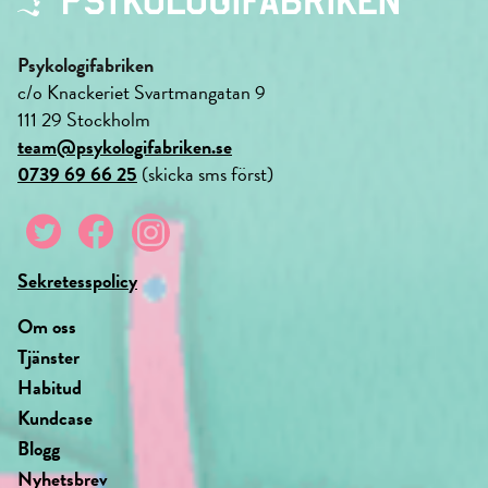
Psykologifabriken
c/o Knackeriet Svartmangatan 9
111 29 Stockholm
team@psykologifabriken.se
0739 69 66 25
(skicka sms först)
Sekretesspolicy
Om oss
Tjänster
Habitud
Kundcase
Blogg
Nyhetsbrev