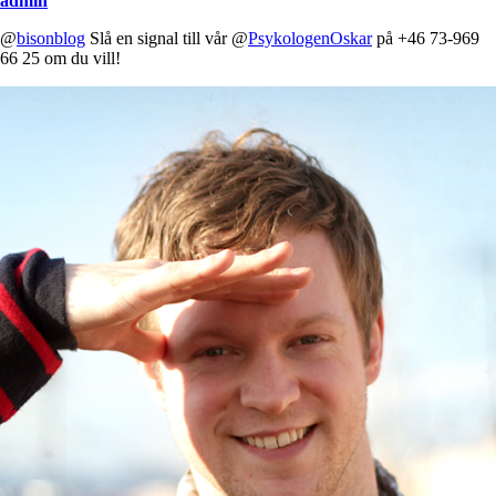
admin
@
bisonblog
Slå en signal till vår @
PsykologenOskar
på +46 73-969
66 25 om du vill!