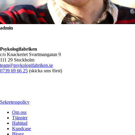
admin
Psykologifabriken
c/o Knackeriet Svartmangatan 9
111 29 Stockholm
team@psykologifabriken.se
0739 69 66 25
(skicka sms först)
Sekretesspolicy
Om oss
Tjänster
Habitud
Kundcase
Blogg