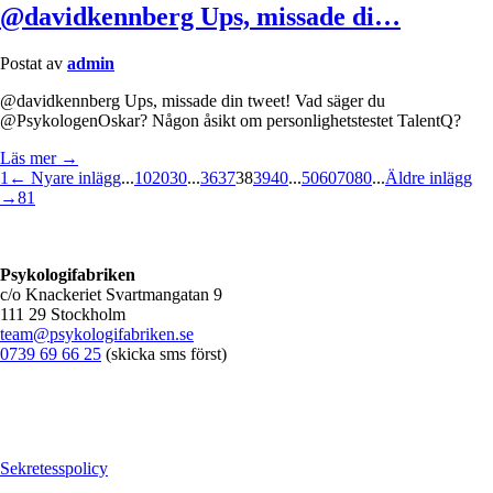
@davidkennberg Ups, missade di…
Postat av
admin
@davidkennberg Ups, missade din tweet! Vad säger du
@PsykologenOskar? Någon åsikt om personlighetstestet TalentQ?
Läs mer →
1
← Nyare inlägg
...
10
20
30
...
36
37
38
39
40
...
50
60
70
80
...
Äldre inlägg
→
81
Psykologifabriken
c/o Knackeriet Svartmangatan 9
111 29 Stockholm
team@psykologifabriken.se
0739 69 66 25
(skicka sms först)
Sekretesspolicy