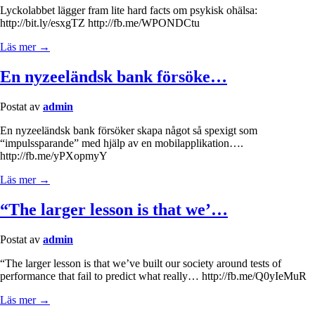
Lyckolabbet lägger fram lite hard facts om psykisk ohälsa:
http://bit.ly/esxgTZ http://fb.me/WPONDCtu
Läs mer →
En nyzeeländsk bank försöke…
Postat av
admin
En nyzeeländsk bank försöker skapa något så spexigt som
“impulssparande” med hjälp av en mobilapplikation….
http://fb.me/yPXopmyY
Läs mer →
“The larger lesson is that we’…
Postat av
admin
“The larger lesson is that we’ve built our society around tests of
performance that fail to predict what really… http://fb.me/Q0yIeMuR
Läs mer →