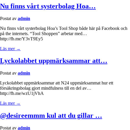
Nu finns vårt systerbolag Hoa…
Postat av
admin
Nu finns vårt systerbolag Hoa’s Tool Shop både här på Facebook och
på the internets. “Tool Shoppen” arbetar med…
http://fb.me/Y3vT9Ey5
Läs mer →
Lyckolabbet uppmärksammar att…
Postat av
admin
Lyckolabbet uppmärksammar att N24 uppmärksammat hur ett
försäkringsbolag gjort mindfulness till en del av…
http://fb.me/wzU1jVhA
Läs mer →
@desireemmm kul att du gillar …
Postat av
admin