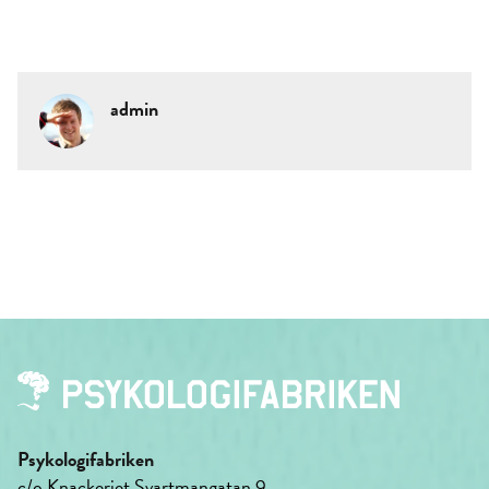
admin
Psykologifabriken
c/o Knackeriet Svartmangatan 9