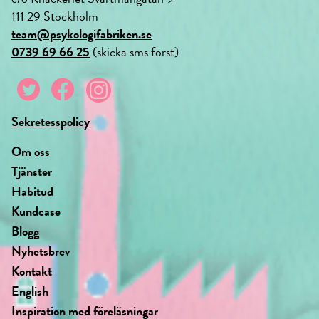
111 29 Stockholm
team@psykologifabriken.se
0739 69 66 25
(skicka sms först)
Sekretesspolicy
Om oss
Tjänster
Habitud
Kundcase
Blogg
Nyhetsbrev
Kontakt
English
Inspiration med föreläsningar