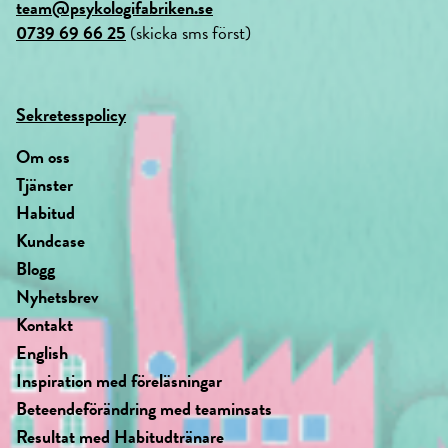
team@psykologifabriken.se
0739 69 66 25
(skicka sms först)
Sekretesspolicy
Om oss
Tjänster
Habitud
Kundcase
Blogg
Nyhetsbrev
Kontakt
English
Inspiration med föreläsningar
Beteendeförändring med teaminsats
Resultat med Habitudtränare