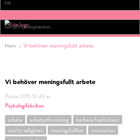
Hem
→
Vi behöver meningsfullt arbete
Vi behöver meningsfullt arbete
Postat 2011-12-20 av
Psykologifabriken
arbete
arbetsutformning
barbara fredrickson
martin seligman
meningsfullhet
motivation