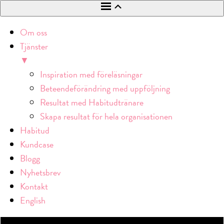
Om oss
Tjänster
▼
Inspiration med föreläsningar
Beteendeförändring med uppföljning
Resultat med Habitudtränare
Skapa resultat för hela organisationen
Habitud
Kundcase
Blogg
Nyhetsbrev
Kontakt
English