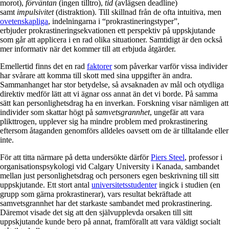
morot),
förväntan
(ingen tilltro),
tid
(avlägsen deadline)
samt
impulsivitet
(distraktion). Till skillnad från de ofta intuitiva, men
ovetenskapliga
, indelningarna i “prokrastineringstyper”,
erbjuder prokrastineringsekvationen ett perspektiv på uppskjutande
som går att applicera i en rad olika situationer. Samtidigt är den också
mer informativ när det kommer till att erbjuda åtgärder.
Emellertid finns det en rad
faktorer
som påverkar varför vissa individer
har svårare att komma till skott med sina uppgifter än andra.
Sammanhanget har stor betydelse, så avsaknaden av mål och otydliga
direktiv medför lätt att vi ägnar oss annat än det vi borde. På samma
sätt kan personlighetsdrag ha en inverkan. Forskning visar nämligen att
individer som skattar högt på
samvetsgrannhet
, ungefär att vara
plikttrogen, upplever sig ha mindre problem med prokrastinering
eftersom åtaganden genomförs alldeles oavsett om de är tilltalande eller
inte.
För att titta närmare på detta undersökte därför
Piers Steel
, professor i
organisationspsykologi vid Calgary University i Kanada, sambandet
mellan just personlighetsdrag och personers egen beskrivning till sitt
uppskjutande. Ett stort antal
universitetsstudenter
ingick i studien (en
grupp som gärna prokrastinerar), vars resultat bekräftade att
samvetsgrannhet har det starkaste sambandet med prokrastinering.
Däremot visade det sig att den självupplevda orsaken till sitt
uppskjutande kunde bero på annat, framförallt att vara väldigt socialt