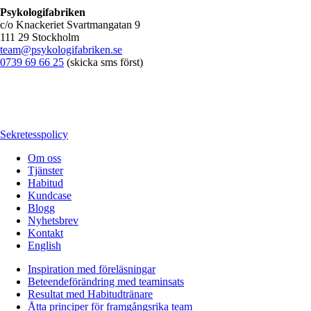
Psykologifabriken
c/o Knackeriet Svartmangatan 9
111 29 Stockholm
team@psykologifabriken.se
0739 69 66 25
(skicka sms först)
Sekretesspolicy
Om oss
Tjänster
Habitud
Kundcase
Blogg
Nyhetsbrev
Kontakt
English
Inspiration med föreläsningar
Beteendeförändring med teaminsats
Resultat med Habitudtränare
Åtta principer för framgångsrika team