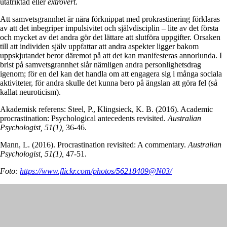
utåtriktad eller
extrovert
.
Att samvetsgrannhet är nära förknippat med prokrastinering förklaras
av att det inbegriper impulsivitet och självdisciplin – lite av det första
och mycket av det andra gör det lättare att slutföra uppgifter. Orsaken
till att individen själv uppfattar att andra aspekter ligger bakom
uppskjutandet beror däremot på att det kan manifesteras annorlunda. I
brist på samvetsgrannhet slår nämligen andra personlighetsdrag
igenom; för en del kan det handla om att engagera sig i många sociala
aktiviteter, för andra skulle det kunna bero på ängslan att göra fel (så
kallat neuroticism).
Akademisk referens: Steel, P., Klingsieck, K. B. (2016). Academic
procrastination: Psychological antecedents revisited.
Australian
Psychologist, 51(1),
36-46.
Mann, L. (2016). Procrastination revisited: A commentary.
Australian
Psychologist, 51(1),
47-51.
Foto:
https://www.flickr.com/photos/56218409@N03/