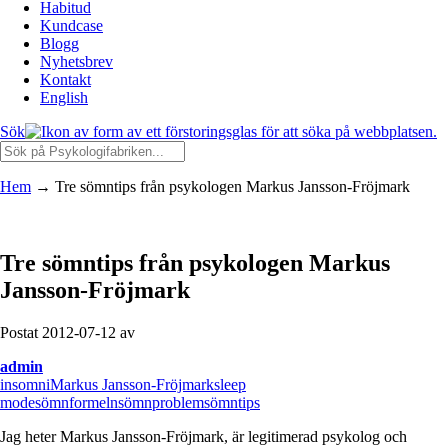
Habitud
Kundcase
Blogg
Nyhetsbrev
Kontakt
English
Sök
Hem
→
Tre sömntips från psykologen Markus Jansson-Fröjmark
Tre sömntips från psykologen Markus
Jansson-Fröjmark
Postat 2012-07-12 av
admin
insomni
Markus Jansson-Fröjmark
sleep
mode
sömnformeln
sömnproblem
sömntips
Jag heter Markus Jansson-Fröjmark, är legitimerad psykolog och