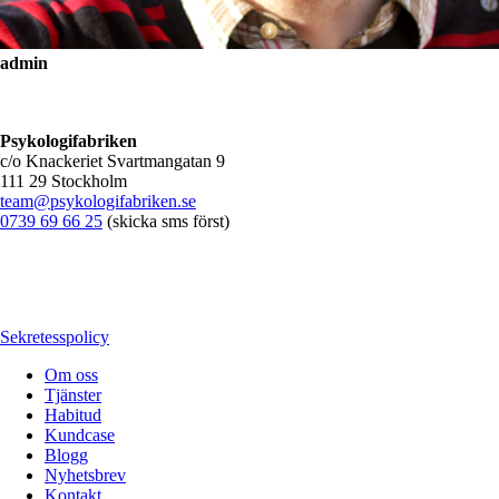
admin
Psykologifabriken
c/o Knackeriet Svartmangatan 9
111 29 Stockholm
team@psykologifabriken.se
0739 69 66 25
(skicka sms först)
Sekretesspolicy
Om oss
Tjänster
Habitud
Kundcase
Blogg
Nyhetsbrev
Kontakt