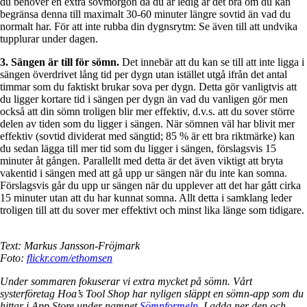
du behöver en extra sovmorgon då du är ledig är det bra om du kan
begränsa denna till maximalt 30-60 minuter längre sovtid än vad du
normalt har. För att inte rubba din dygnsrytm: Se även till att undvika
tupplurar under dagen.
3. Sängen är till för sömn.
Det innebär att du kan se till att inte ligga i
sängen överdrivet lång tid per dygn utan istället utgå ifrån det antal
timmar som du faktiskt brukar sova per dygn. Detta gör vanligtvis att
du ligger kortare tid i sängen per dygn än vad du vanligen gör men
också att din sömn troligen blir mer effektiv, d.v.s. att du sover större
delen av tiden som du ligger i sängen. När sömnen väl har blivit mer
effektiv (sovtid dividerat med sängtid; 85 % är ett bra riktmärke) kan
du sedan lägga till mer tid som du ligger i sängen, förslagsvis 15
minuter åt gången. Parallellt med detta är det även viktigt att bryta
vakentid i sängen med att gå upp ur sängen när du inte kan somna.
Förslagsvis går du upp ur sängen när du upplever att det har gått cirka
15 minuter utan att du har kunnat somna. Allt detta i samklang leder
troligen till att du sover mer effektivt och minst lika länge som tidigare.
Text: Markus Jansson-Fröjmark
Foto:
flickr.com/ethomsen
Under sommaren fokuserar vi extra mycket på sömn. Vårt
systerföretag Hoa’s Tool Shop har nyligen släppt en sömn-app som du
hittar i App Store under namnet
Sömnformeln
. Ladda ner den och