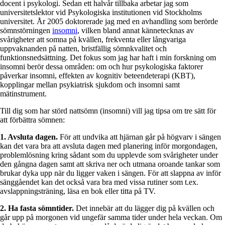
docent i psykologi. Sedan ett halvår tillbaka arbetar jag som
universitetslektor vid Psykologiska institutionen vid Stockholms
universitet. År 2005 doktorerade jag med en avhandling som berörde
sömnstörningen
insomni
, vilken bland annat kännetecknas av
svårigheter att somna på kvällen, frekventa eller långvariga
uppvaknanden på natten, bristfällig sömnkvalitet och
funktionsnedsättning. Det fokus som jag har haft i min forskning om
insomni berör dessa områden: om och hur psykologiska faktorer
påverkar insomni, effekten av kognitiv beteendeterapi (KBT),
kopplingar mellan psykiatrisk sjukdom och insomni samt
mätinstrument.
Till dig som har störd nattsömn (insomni) vill jag tipsa om tre sätt för
att förbättra sömnen:
1. Avsluta dagen.
För att undvika att hjärnan går på högvarv i sängen
kan det vara bra att avsluta dagen med planering inför morgondagen,
problemlösning kring sådant som du upplevde som svårigheter under
den gångna dagen samt att skriva ner och utmana oroande tankar som
brukar dyka upp när du ligger vaken i sängen. För att slappna av inför
sänggåendet kan det också vara bra med vissa rutiner som t.ex.
avslappningsträning, läsa en bok eller titta på TV.
2. Ha fasta sömntider.
Det innebär att du lägger dig på kvällen och
går upp på morgonen vid ungefär samma tider under hela veckan. Om