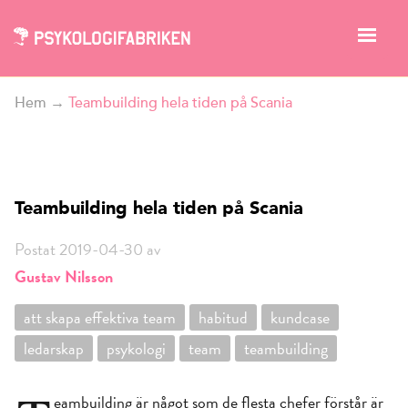
Hem
→
Teambuilding hela tiden på Scania
Teambuilding hela tiden på Scania
Postat 2019-04-30 av
Gustav Nilsson
att skapa effektiva team
habitud
kundcase
ledarskap
psykologi
team
teambuilding
eambuilding är något som de flesta chefer förstår är