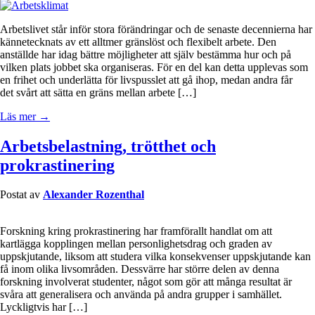
Arbetslivet står inför stora förändringar och de senaste decennierna har
kännetecknats av ett alltmer gränslöst och flexibelt arbete. Den
anställde har idag bättre möjligheter att själv bestämma hur och på
vilken plats jobbet ska organiseras. För en del kan detta upplevas som
en frihet och underlätta för livspusslet att gå ihop, medan andra får
det svårt att sätta en gräns mellan arbete […]
Läs mer →
Arbetsbelastning, trötthet och
prokrastinering
Postat av
Alexander Rozenthal
Forskning kring prokrastinering har framförallt handlat om att
kartlägga kopplingen mellan personlighetsdrag och graden av
uppskjutande, liksom att studera vilka konsekvenser uppskjutande kan
få inom olika livsområden. Dessvärre har större delen av denna
forskning involverat studenter, något som gör att många resultat är
svåra att generalisera och använda på andra grupper i samhället.
Lyckligtvis har […]