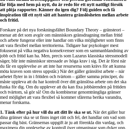
får följa med hem på nytt, du är redo för ett nytt nattligt försök
att plöja rapporter. Känner du igen dig? Följ guiden och få
inspiration till ett nytt sätt att hantera gränslösheten mellan arbete
och fritid.
Forskare på det nya forskningsfältet Boundary Theory – gränsteori –
menar att det som avgör om människors gränsdragning mellan fritid
och arbete fungerar eller inte handlar om vilka möjligheter som finns
att vara flexibel mellan territorierna. Tidigare har psykologer mest
fokuserat på vilka negativa konsekvenser som en sammanblandning av
jobb och fritid kan ha. Men, precis som Lazarus klassiska stressmodell
säger, blir inte människor stressade av höga krav i sig. Det är först när
du får en upplevelse av att inte har resurserna som krävs för att kunna
möta kraven som stress uppstår.) När det gäller gränslöst arbete – när
arbetet flyter in in i fritiden och tvärtom – gäller samma principer, du
måste uppleva att du har kontroll över ditt gränslösa arbete om det ska
funka för dig. Om du upplever att du kan fixa jobbärenden på fritiden
och tvärtom, så gör så! Om du kombinerar genomträngliga gränser
med möjlighet att vara flexibel så kommer sfärerna berika varandra,
menar forskarna.
1. Tänk efter på hur vill du att ditt liv ska se ut.
När det gäller hur
dina gränser ska se ut finns inget rätt och fel, det handlar om vad som
passar dig bäst. Gränsernas uppgift är ju att förenkla din vardag, och
maximera din upplevelse av kontroll över utmaningar som dyker upp.