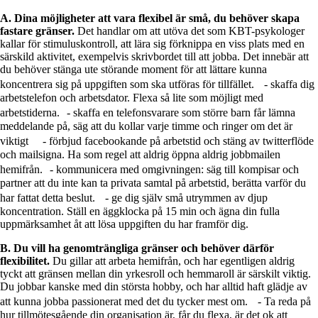
A. Dina möjligheter att vara flexibel är små, du behöver skapa
fastare gränser.
Det handlar om att utöva det som KBT-psykologer
kallar för stimuluskontroll, att lära sig förknippa en viss plats med en
särskild aktivitet, exempelvis skrivbordet till att jobba. Det innebär att
du behöver stänga ute störande moment för att lättare kunna
koncentrera sig på uppgiften som ska utföras för tillfället. - skaffa dig
arbetstelefon och arbetsdator. Flexa så lite som möjligt med
arbetstiderna. - skaffa en telefonsvarare som större barn får lämna
meddelande på, säg att du kollar varje timme och ringer om det är
viktigt - förbjud facebookande på arbetstid och stäng av twitterflöde
och mailsigna. Ha som regel att aldrig öppna aldrig jobbmailen
hemifrån. - kommunicera med omgivningen: säg till kompisar och
partner att du inte kan ta privata samtal på arbetstid, berätta varför du
har fattat detta beslut. - ge dig själv små utrymmen av djup
koncentration. Ställ en äggklocka på 15 min och ägna din fulla
uppmärksamhet åt att lösa uppgiften du har framför dig.
B. Du vill ha genomträngliga gränser och behöver därför
flexibilitet.
Du gillar att arbeta hemifrån, och har egentligen aldrig
tyckt att gränsen mellan din yrkesroll och hemmaroll är särskilt viktig.
Du jobbar kanske med din största hobby, och har alltid haft glädje av
att kunna jobba passionerat med det du tycker mest om. - Ta reda på
hur tillmötesgående din organisation är, får du flexa, är det ok att