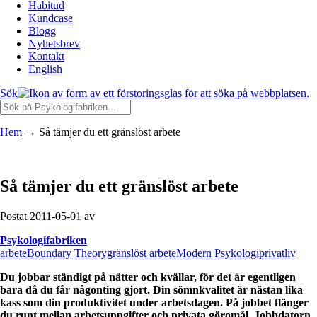
Habitud
Kundcase
Blogg
Nyhetsbrev
Kontakt
English
Sök
Hem
→
Så tämjer du ett gränslöst arbete
Så tämjer du ett gränslöst arbete
Postat 2011-05-01 av
Psykologifabriken
arbete
Boundary Theory
gränslöst arbete
Modern Psykologi
privatliv
Du jobbar ständigt på nätter och kvällar, för det är egentligen
bara då du får någonting gjort. Din sömnkvalitet är nästan lika
kass som din produktivitet under arbetsdagen. På jobbet flänger
du runt mellan arbetsuppgifter och privata göromål. Jobbdatorn