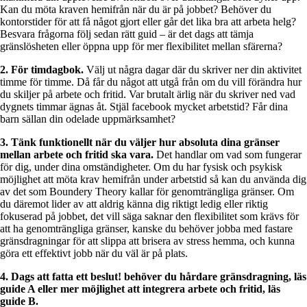
Kan du möta kraven hemifrån när du är på jobbet? Behöver du
kontorstider för att få något gjort eller går det lika bra att arbeta helg?
Besvara frågorna följ sedan rätt guid – är det dags att tämja
gränslösheten eller öppna upp för mer flexibilitet mellan sfärerna?
2. För timdagbok.
Välj ut några dagar där du skriver ner din aktivitet
timme för timme. Då får du något att utgå från om du vill förändra hur
du skiljer på arbete och fritid. Var brutalt ärlig när du skriver ned vad
dygnets timmar ägnas åt. Stjäl facebook mycket arbetstid? Får dina
barn sällan din odelade uppmärksamhet?
3. Tänk funktionellt när du väljer hur absoluta dina gränser
mellan arbete och fritid ska vara.
Det handlar om vad som fungerar
för dig, under dina omständigheter. Om du har fysisk och psykisk
möjlighet att möta krav hemifrån under arbetstid så kan du använda dig
av det som Boundery Theory kallar för genomträngliga gränser. Om
du däremot lider av att aldrig känna dig riktigt ledig eller riktig
fokuserad på jobbet, det vill säga saknar den flexibilitet som krävs för
att ha genomträngliga gränser, kanske du behöver jobba med fastare
gränsdragningar för att slippa att brisera av stress hemma, och kunna
göra ett effektivt jobb när du väl är på plats.
4. Dags att fatta ett beslut! behöver du hårdare gränsdragning, läs
guide A eller mer möjlighet att integrera arbete och fritid, läs
guide B.