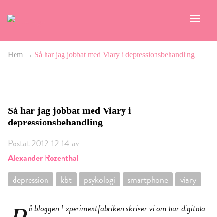
Hem
→
Så har jag jobbat med Viary i depressionsbehandling
Så har jag jobbat med Viary i
depressionsbehandling
Postat 2012-12-14 av
Alexander Rozenthal
depression
kbt
psykologi
smartphone
viary
P
å bloggen Experimentfabriken skriver vi om hur digitala