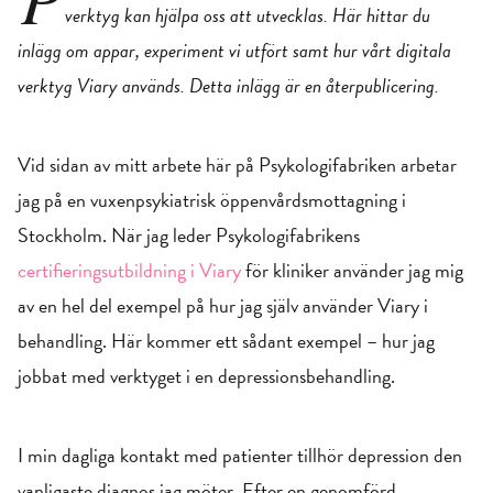
verktyg kan hjälpa oss att utvecklas. Här hittar du
inlägg om appar, experiment vi utfört samt hur vårt digitala
verktyg Viary används. Detta inlägg är en återpublicering.
Vid sidan av mitt arbete här på Psykologifabriken arbetar
jag på en vuxenpsykiatrisk öppenvårdsmottagning i
Stockholm. När jag leder Psykologifabrikens
certifieringsutbildning i Viary
för kliniker använder jag mig
av en hel del exempel på hur jag själv använder Viary i
behandling. Här kommer ett sådant exempel – hur jag
jobbat med verktyget i en depressionsbehandling.
I min dagliga kontakt med patienter tillhör depression den
vanligaste diagnos jag möter. Efter en genomförd