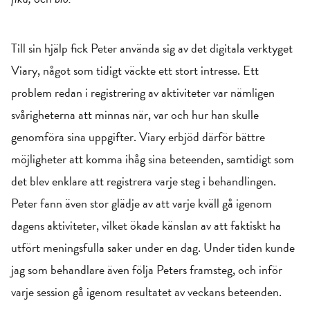
Till sin hjälp fick Peter använda sig av det digitala verktyget
Viary, något som tidigt väckte ett stort intresse. Ett
problem redan i registrering av aktiviteter var nämligen
svårigheterna att minnas när, var och hur han skulle
genomföra sina uppgifter. Viary erbjöd därför bättre
möjligheter att komma ihåg sina beteenden, samtidigt som
det blev enklare att registrera varje steg i behandlingen.
Peter fann även stor glädje av att varje kväll gå igenom
dagens aktiviteter, vilket ökade känslan av att faktiskt ha
utfört meningsfulla saker under en dag. Under tiden kunde
jag som behandlare även följa Peters framsteg, och inför
varje session gå igenom resultatet av veckans beteenden.