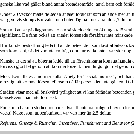
ganska lika vad gäller bland annat bostadsområde, antal barn och föräl
Under 20 veckor mätte de sedan antalet föräldrar som anlände mer än ti
var givetvis slumpvis utvalda och boten låg på motsvarande 2,5 dollar. I 
Som ni kan se på diagrammet ovan så skedde det en ökning av förseningar
signifikant. De fann också att antalet försenade föräldrar inte minskade 
Hur kunde bestraffning leda till att de beteenden som bestraffades också 
som kom sent, så det var inte en fråga om huruvida boten var stor nog.
Kanske är det så att böterna ledde till att förseningarna kom att handl
förvisso gjort fel genom att komma försent, men du gottgör det genom at
Motsatsen till dessa normer kallar Ariely för “sociala normer”, och här 
otrevligt att komma försent eftersom då får personalen inte gå hem i tid.
Studien visar med all önskvärd tydlighet att vi kan förändra beteenden 
konsekvens man inte förutsett.
Forskarna bakom studien menar själva att böterna troligen blev en lösni
väckt! Något som uppenbarligen var värt mer än 2,5 dollar.
Referens: Gneezy & Rustichin, Incentives, Punishment and Behavior 