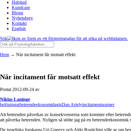
Habitud
Kundcase
Blogg
Nyhetsbrev
Kontakt
English
Sök
Hem
→
När incitament får motsatt effekt
När incitament får motsatt effekt
Postat 2012-09-24 av
Niklas Laninge
belöningar
beteendeekonomi
dagis
Dan Ariely
incitament
normer
Att beteenden påverkas av konsekvenserna som kommer efter beteendet är
att påverka beteenden. Nyligen så stötte jag på en beteendeekonomisk s
De israeliska forskarna Uri Gneezy och Aldo Rustichini ville se om bestra