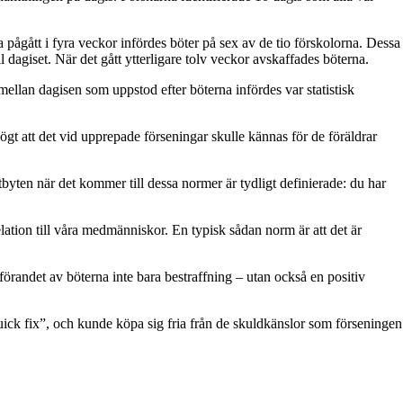
pågått i fyra veckor infördes böter på sex av de tio förskolorna. Dessa
l dagiset. När det gått ytterligare tolv veckor avskaffades böterna.
ellan dagisen som uppstod efter böterna infördes var statistisk
högt att det vid upprepade förseningar skulle kännas för de föräldrar
yten när det kommer till dessa normer är tydligt definierade: du har
elation till våra medmänniskor. En typisk sådan norm är att det är
örandet av böterna inte bara bestraffning – utan också en positiv
quick fix”, och kunde köpa sig fria från de skuldkänslor som förseningen