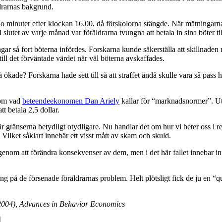
drarnas bakgrund.
o minuter efter klockan 16.00, då förskolorna stängde. När mätningarna 
slutet av varje månad var föräldrarna tvungna att betala in sina böter til
 så fort böterna infördes. Forskarna kunde säkerställa att skillnaden m
till det förväntade värdet när väl böterna avskaffades.
ökade? Forskarna hade sett till så att straffet ändå skulle vara så pass 
a om vad
beteendeekonomen Dan Ariely
kallar för “marknadsnormer”. Utb
t betala 2,5 dollar.
är gränserna betydligt otydligare. Nu handlar det om hur vi beter oss i r
 Vilket såklart innebär ett visst mått av skam och skuld.
genom att förändra konsekvenser av dem, men i det här fallet innebar inf
ng på de försenade föräldrarnas problem. Helt plötsligt fick de ju en “
(2004), Advances in Behavior Economics