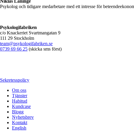
Niklas Laninge
Psykolog och tidigare medarbetare med ett intresse för beteendeekono
Psykologifabriken
c/o Knackeriet Svartmangatan 9
111 29 Stockholm
team@psykologifabriken.se
0739 69 66 25
(skicka sms först)
Sekretesspolicy
Om oss
Tjänster
Habitud
Kundcase
Blogg
Nyhetsbrev
Kontakt
English