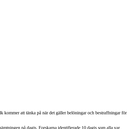
k kommer att tänka på när det gäller belöningar och bestraffningar för
arnhämtningen på dagis. Forskarna identifierade 10 dagis som alla var