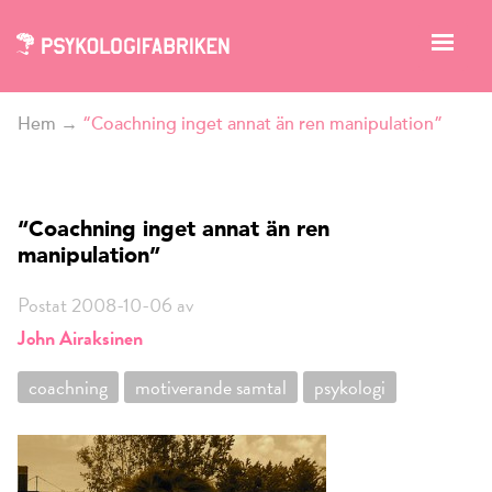
Hem
→
“Coachning inget annat än ren manipulation”
“Coachning inget annat än ren
manipulation”
Postat 2008-10-06 av
John Airaksinen
coachning
motiverande samtal
psykologi