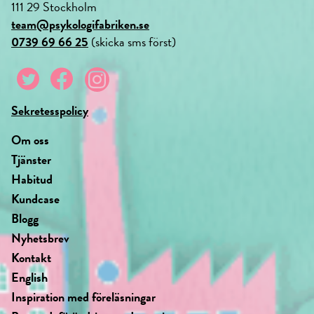
111 29 Stockholm
team@psykologifabriken.se
0739 69 66 25
(skicka sms först)
Sekretesspolicy
Om oss
Tjänster
Habitud
Kundcase
Blogg
Nyhetsbrev
Kontakt
English
Inspiration med föreläsningar