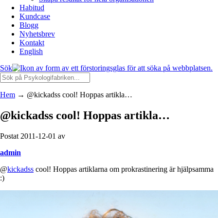
Habitud
Kundcase
Blogg
Nyhetsbrev
Kontakt
English
Sök
Hem
→
@kickadss cool! Hoppas artikla…
@kickadss cool! Hoppas artikla…
Postat 2011-12-01 av
admin
@
kickadss
cool! Hoppas artiklarna om prokrastinering är hjälpsamma
:)