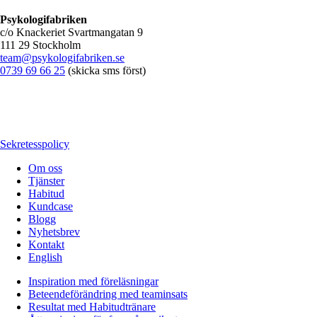
Psykologifabriken
c/o Knackeriet Svartmangatan 9
111 29 Stockholm
team@psykologifabriken.se
0739 69 66 25
(skicka sms först)
Sekretesspolicy
Om oss
Tjänster
Habitud
Kundcase
Blogg
Nyhetsbrev
Kontakt
English
Inspiration med föreläsningar
Beteendeförändring med teaminsats
Resultat med Habitudtränare