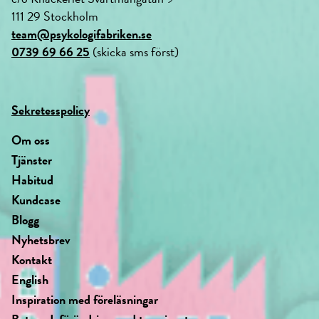
111 29 Stockholm
team@psykologifabriken.se
0739 69 66 25
(skicka sms först)
Sekretesspolicy
Om oss
Tjänster
Habitud
Kundcase
Blogg
Nyhetsbrev
Kontakt
English
Inspiration med föreläsningar