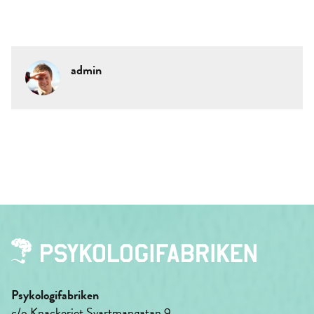
admin
Psykologifabriken
c/o Knackeriet Svartmangatan 9