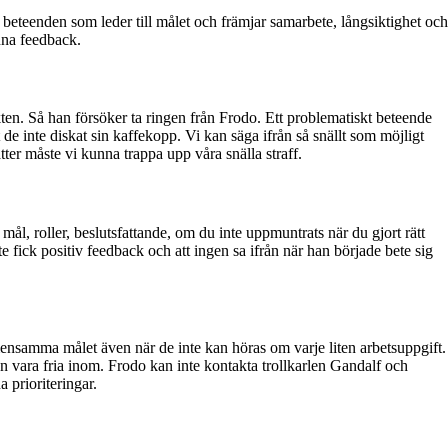
beteenden som leder till målet och främjar samarbete, långsiktighet och
nna feedback.
kten
. Så han försöker ta ringen från Frodo. Ett problematiskt beteende
e inte diskat sin kaffekopp. Vi kan säga ifrån så snällt som möjligt
er måste vi kunna trappa upp våra snälla straff.
mål, roller, beslutsfattande, om du inte uppmuntrats när du gjort rätt
inte fick positiv feedback och att ingen sa ifrån när han började bete sig
mensamma målet även när de inte kan höras om varje liten arbetsuppgift.
an vara fria inom. Frodo kan inte kontakta trollkarlen Gandalf och
 prioriteringar.