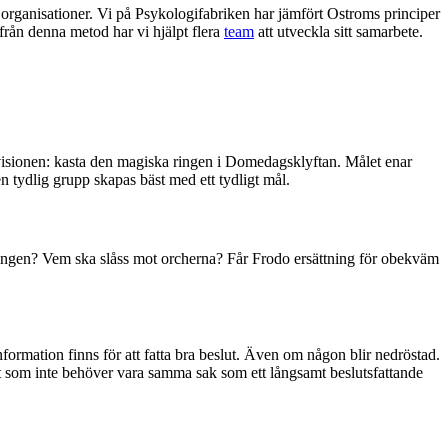
 organisationer. Vi på Psykologifabriken har jämfört Ostroms principer
ifrån denna metod har vi hjälpt flera
team
att utveckla sitt samarbete.
å visionen: kasta den magiska ringen i Domedagsklyftan. Målet enar
 tydlig grupp skapas bäst med ett tydligt mål.
tningen? Vem ska slåss mot orcherna? Får Frodo ersättning för obekväm
nformation finns för att fatta bra beslut. Även om någon blir nedröstad.
ot som inte behöver vara samma sak som ett långsamt beslutsfattande