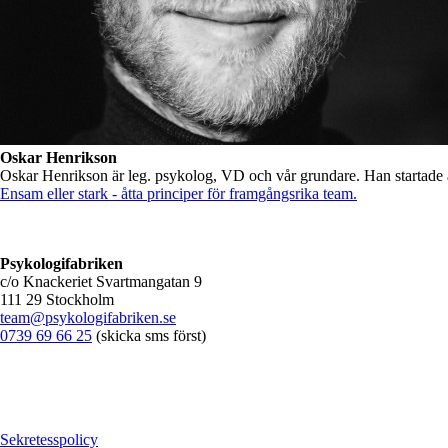
Oskar Henrikson
Oskar Henrikson är leg. psykolog, VD och vår grundare. Han startade
Ensam eller stark - åtta principer för framgångsrika team.
Psykologifabriken
c/o Knackeriet Svartmangatan 9
111 29 Stockholm
team@psykologifabriken.se
0739 69 66 25
(skicka sms först)
Sekretesspolicy