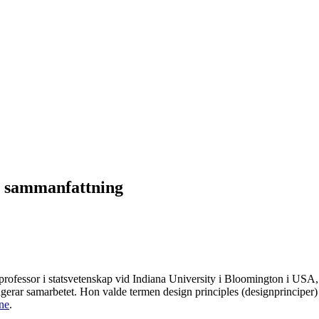
en sammanfattning
professor i statsvetenskap vid Indiana University i Bloomington i USA,
fungerar samarbetet. Hon valde termen design
principles (designprinciper)
nne
.