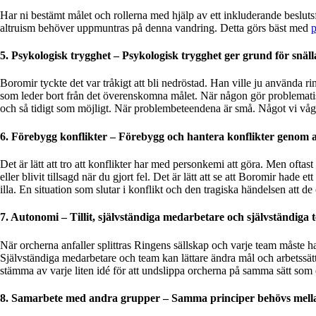
Har ni bestämt målet och rollerna med hjälp av ett inkluderande besluts
altruism behöver uppmuntras på denna vandring. Detta görs bäst med
p
5. Psykologisk trygghet – Psykologisk trygghet ger grund för snäll
Boromir tyckte det var tråkigt att bli nedröstad. Han
ville ju använda r
som leder bort från det överenskomna målet. När någon gör problematiska
och så tidigt som möjligt. När problembeteendena är små. Något vi våga
6.
Förebygg konflikter – Förebygg och hantera konflikter genom a
Det är lätt att tro att konflikter har med personkemi att göra.
Men oftast 
eller blivit tillsagd när du gjort fel. Det är lätt att se att Boromir hade 
illa. En situation som slutar i konflikt och den tragiska händelsen att d
7.
Autonomi – Tillit, självständiga medarbetare och självständiga 
När orcherna anfaller splittras Ringens sällskap och varje team måste h
Självständiga medarbetare och team kan lättare
ändra mål och arbetssät
stämma av varje liten idé för att undslippa orcherna på samma sätt som en
8.
Samarbete med andra grupper – Samma principer behövs mell