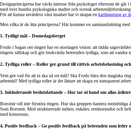
Designprinciperna har väckt intresse från psykologer eftersom de går i
med över hundra psykologiska studier och svensk arbetsmiljöforskning
För att kunna utvärdera våra insatser har vi skapat en
kartläggning av å
Men vilka är de åtta principerna? Här kommer en sammanfattning med
1. Tydligt mål – Domedagsberget
Frodo i Sagan om ringen har en storslagen vision: att rädda sagovärlde
ringens sällskap och gör önskvärda beteenden tydliga, som att vandra 
2. Tydliga roller – Roller ger grund till rättvis arbetsbelastning oc
Vem gör vad för att ni ska nå ert mål? Ska Frodo bära den magiska rin
arbetstid? Med tydliga roller är det lättare att skapa en transparent arbets
3. Inkluderande beslutsfattande – Hur tar ni hand om allas åsikte
Boromir vill inte förstöra ringen. Hur ska gruppen hantera motstridiga ås
Som Boromir. Med strukturerade möten, enkäter, remissrundor och helt 
med konsensus.
4. Positiv feedback – Ge positiv feedback på beteenden som leder 