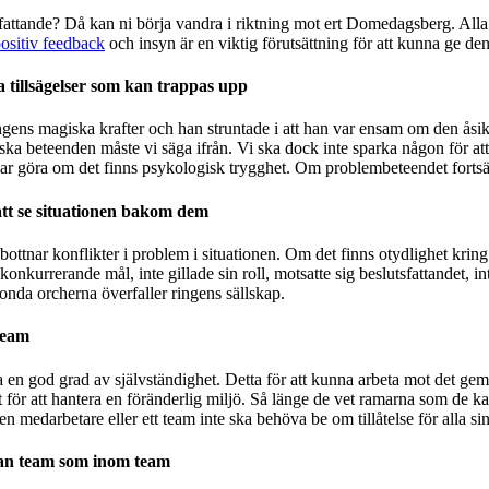
fattande? Då kan ni börja vandra i riktning mot ert Domedagsberg. Alla 
ositiv feedback
och insyn är en viktig förutsättning för att kunna ge de
a tillsägelser som kan trappas upp
ingens magiska krafter
och han
struntade i att han var ensam om den åsi
 beteenden måste vi säga ifrån. Vi ska dock inte sparka någon för att d
r göra om det finns psykologisk trygghet. Om problembeteendet fortsätt
tt se situationen bakom dem
bottnar konflikter i problem i situationen
. Om det finns otydlighet kring 
ett konkurrerande mål, inte gillade sin roll, motsatte sig beslutsfattandet, 
e onda orcherna överfaller ringens sällskap.
team
a en god grad av självständighet. Detta för att kunna arbeta mot det ge
t för att hantera en föränderlig miljö. Så länge de vet ramarna som de k
 medarbetare eller ett team inte ska behöva be om tillåtelse för alla sina
an team som inom team