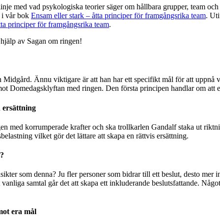
 linje med vad psykologiska teorier säger om hållbara grupper, team och
 i vår bok
Ensam eller stark – åtta principer för framgångsrika team
. Ut
tta principer för framgångsrika team
.
 hjälp av Sagan om ringen!
n Midgård. Ännu viktigare är att han har ett specifikt mål för att uppn
mot Domedagsklyftan med ringen. Den första principen handlar om att en
h ersättning
gen med korrumperade krafter och ska trollkarlen Gandalf staka ut rik
belastning vilket gör det lättare att skapa en rättvis ersättning.
r?
ikter som denna? Ju fler personer som bidrar till ett beslut, desto mer i
vanliga samtal går det att skapa ett inkluderande beslutsfattande. Någ
mot era mål