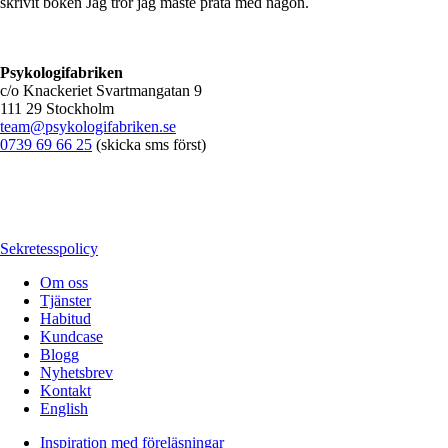
skrivit boken Jag tror jag måste prata med någon.
Psykologifabriken
c/o Knackeriet Svartmangatan 9
111 29 Stockholm
team@psykologifabriken.se
0739 69 66 25
(skicka sms först)
Sekretesspolicy
Om oss
Tjänster
Habitud
Kundcase
Blogg
Nyhetsbrev
Kontakt
English
Inspiration med föreläsningar