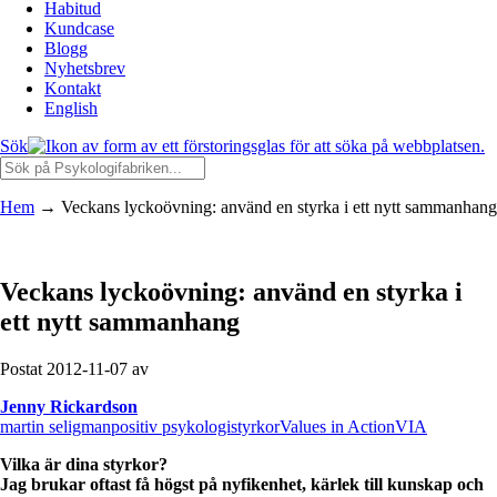
Habitud
Kundcase
Blogg
Nyhetsbrev
Kontakt
English
Sök
Hem
→
Veckans lyckoövning: använd en styrka i ett nytt sammanhang
Veckans lyckoövning: använd en styrka i
ett nytt sammanhang
Postat 2012-11-07 av
Jenny Rickardson
martin seligman
positiv psykologi
styrkor
Values in Action
VIA
Vilka är dina styrkor?
Jag brukar oftast få högst på nyfikenhet, kärlek till kunskap och