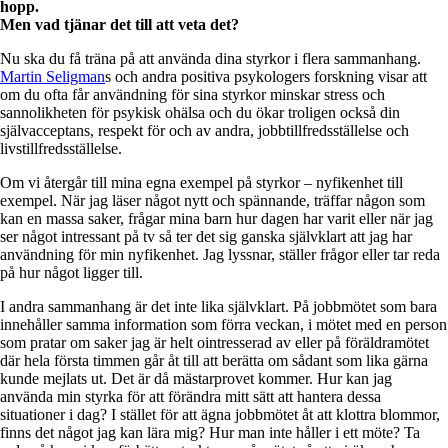
hopp.
Men vad tjänar det till att veta det?
Nu ska du få träna på att använda dina styrkor i flera sammanhang.
Martin Seligman
s och andra positiva psykologers forskning visar att
om du ofta får användning för sina styrkor minskar stress och
sannolikheten för psykisk ohälsa och du ökar troligen också din
självacceptans, respekt för och av andra, jobbtillfredsställelse och
livstillfredsställelse.
Om vi återgår till mina egna exempel på styrkor – nyfikenhet till
exempel. När jag läser något nytt och spännande, träffar någon som
kan en massa saker, frågar mina barn hur dagen har varit eller när jag
ser något intressant på tv så ter det sig ganska självklart att jag har
användning för min nyfikenhet. Jag lyssnar, ställer frågor eller tar reda
på hur något ligger till.
I andra sammanhang är det inte lika självklart. På jobbmötet som bara
innehåller samma information som förra veckan, i mötet med en person
som pratar om saker jag är helt ointresserad av eller på föräldramötet
där hela första timmen går åt till att berätta om sådant som lika gärna
kunde mejlats ut. Det är då mästarprovet kommer. Hur kan jag
använda min styrka för att förändra mitt sätt att hantera dessa
situationer i dag? I stället för att ägna jobbmötet åt att klottra blommor,
finns det något jag kan lära mig? Hur man inte håller i ett möte? Ta