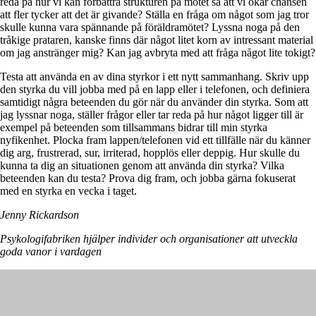
reda på hur vi kan förbättra strukturen på mötet så att vi ökar chansen
att fler tycker att det är givande? Ställa en fråga om något som jag tror
skulle kunna vara spännande på föräldramötet? Lyssna noga på den
tråkige prataren, kanske finns där något litet korn av intressant material
om jag anstränger mig? Kan jag avbryta med att fråga något lite tokigt?
Testa att använda en av dina styrkor i ett nytt sammanhang. Skriv upp
den styrka du vill jobba med på en lapp eller i telefonen, och definiera
samtidigt några beteenden du gör när du använder din styrka. Som att
jag lyssnar noga, ställer frågor eller tar reda på hur något ligger till är
exempel på beteenden som tillsammans bidrar till min styrka
nyfikenhet. Plocka fram lappen/telefonen vid ett tillfälle när du känner
dig arg, frustrerad, sur, irriterad, hopplös eller deppig. Hur skulle du
kunna ta dig an situationen genom att använda din styrka? Vilka
beteenden kan du testa? Prova dig fram, och jobba gärna fokuserat
med en styrka en vecka i taget.
Jenny Rickardson
Psykologifabriken hjälper individer och organisationer att utveckla
goda vanor i vardagen