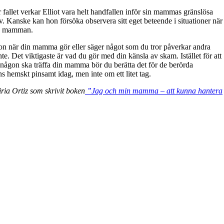
är fallet verkar Elliot vara helt handfallen inför sin mammas gränslösa
lv. Kanske kan hon försöka observera sitt eget beteende i situationer när
med mamman.
n när din mamma gör eller säger något som du tror påverkar andra
te. Det viktigaste är vad du gör med din känsla av skam. Istället för att
någon ska träffa din mamma bör du berätta det för de berörda
s hemskt pinsamt idag, men inte om ett litet tag.
ria Ortiz som skrivit boken
”Jag och min mamma – att kunna hantera