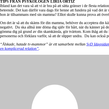
TIPS FRÅN PSYKOLOGEN LIRIA ORTIZ
Ibland kan det vara så att vi är bra på att sätta gränser i de flesta rela
beteende. Det kan därför vara dags för henne att fundera på vad det är s
hon är tillsammans med sin mamma? Elliot skulle kunna prova att överför
Om det är så att du skäms för din mamma, behöver du acceptera din kä
negativt. Du ska alltså inte döma dig själv för hårt, när du känner på de
gömma dig på grund av din skamkänsla, gör tvärtom. Kom ihåg att du in
personerna och förklara varför, så att de slipper undra. Du kan också pr
“Älskade, hatade tv-mammor” är ett samarbete mellan
SvD Idagsida
en komplicerad relation”
.