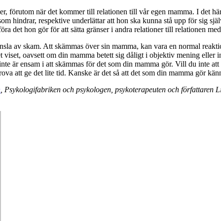
tioner, förutom när det kommer till relationen till vår egen mamma. I det h
om hindrar, respektive underlättar att hon ska kunna stå upp för sig sjä
a det hon gör för att sätta gränser i andra relationer till relationen 
nsla av skam. Att skämmas över sin mamma, kan vara en normal reaktio
t viset, oavsett om din mamma betett sig dåligt i objektiv mening eller in
te är ensam i att skämmas för det som din mamma gör. Vill du inte att 
ova att ge det lite tid. Kanske är det så att det som din mamma gör känn
n
, Psykologifabriken och psykologen, psykoterapeuten och författaren Li