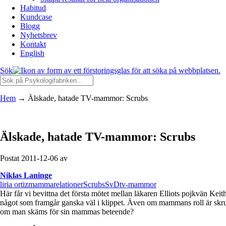
Habitud
Kundcase
Blogg
Nyhetsbrev
Kontakt
English
Sök
Hem
→
Älskade, hatade TV-mammor: Scrubs
Älskade, hatade TV-mammor: Scrubs
Postat 2011-12-06 av
Niklas Laninge
liria ortiz
mammarelationer
Scrubs
SvD
tv-mammor
Här får vi bevittna det första mötet mellan läkaren Elliots pojkvän Kei
något som framgår ganska väl i klippet. Även om mammans roll är skr
om man skäms för sin mammas beteende?