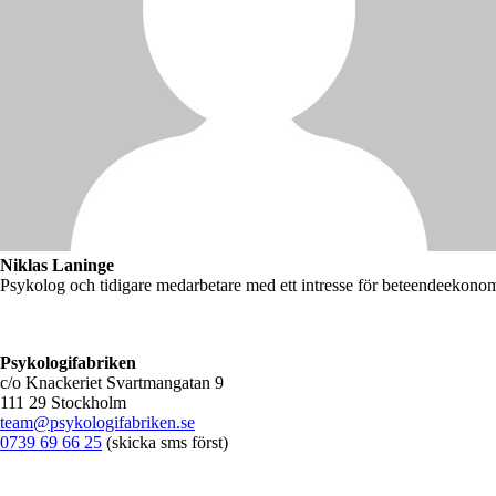
Niklas Laninge
Psykolog och tidigare medarbetare med ett intresse för beteendeekono
Psykologifabriken
c/o Knackeriet Svartmangatan 9
111 29 Stockholm
team@psykologifabriken.se
0739 69 66 25
(skicka sms först)