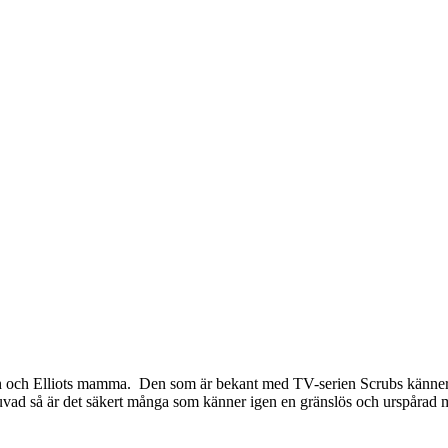
th och Elliots mamma. Den som är bekant med TV-serien Scrubs känner säke
uvad så är det säkert många som känner igen en gränslös och urspårad